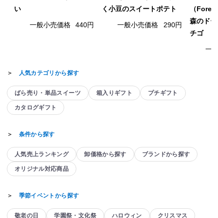
い
く小豆のスイートポテト
（Fore
森のドー
一般小売価格
440円
一般小売価格
290円
チゴ
一
＞
人気カテゴリから探す
ばら売り・単品スイーツ
箱入りギフト
プチギフト
カタログギフト
＞
条件から探す
人気売上ランキング
卸価格から探す
ブランドから探す
オリジナル対応商品
＞
季節イベントから探す
敬老の日
学園祭・文化祭
ハロウィン
クリスマス