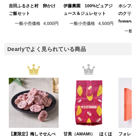
吉田ふるさと村 卵かけ
伊藤農園 100%ピュアジ
ホシフル
ご飯セット
ュース＆ジュレセット
のクリー
fuwaru
一般小売価格
4,000円
一般小売価格
4,500円
一般
Dearlyでよく見られている商品
1
2
【夏限定】梅しそせんべ
甘美（AMAMI） ほくほ
フォレシ