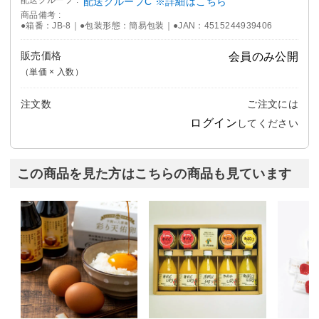
配送グループC ※詳細はこちら
商品備考
●箱番：JB-8｜●包装形態：簡易包装｜●JAN：4515244939406
販売価格
会員のみ公開
（単価 × 入数）
注文数
ご注文には
ログイン
してください
この商品を見た方はこちらの商品も見ています