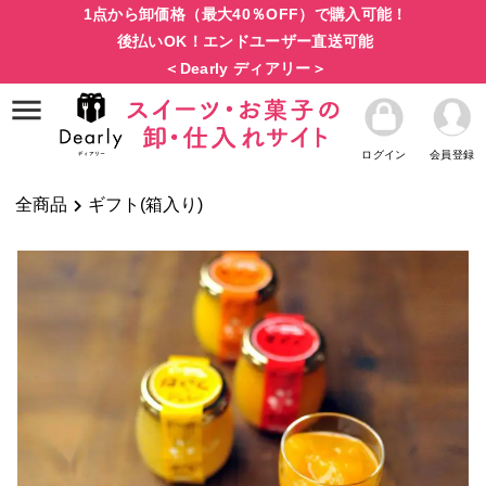
1点から卸価格（最大40％OFF）で購入可能！
後払いOK！エンドユーザー直送可能
＜Dearly ディアリー＞
ログイン
会員登録
全商品
ギフト(箱入り)