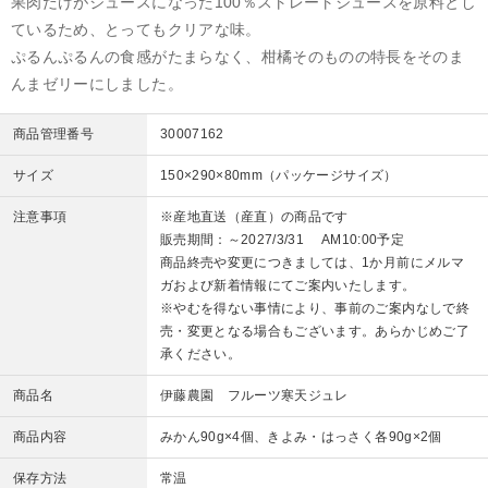
果肉だけがジュースになった100％ストレートジュースを原料とし
ているため、とってもクリアな味。
ぷるんぷるんの食感がたまらなく、柑橘そのものの特長をそのま
んまゼリーにしました。
商品管理番号
30007162
サイズ
150×290×80mm（パッケージサイズ）
注意事項
※産地直送（産直）の商品です
販売期間：～2027/3/31 AM10:00予定
商品終売や変更につきましては、1か月前にメルマ
ガおよび新着情報にてご案内いたします。
※やむを得ない事情により、事前のご案内なしで終
売・変更となる場合もございます。あらかじめご了
承ください。
商品名
伊藤農園 フルーツ寒天ジュレ
商品内容
みかん90g×4個、きよみ・はっさく各90g×2個
保存方法
常温