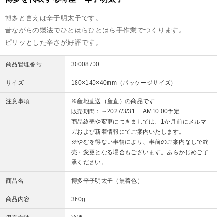
博多と言えば辛子明太子です。
昔ながらの製法でひとはらひとはら手作業でつくります。
ピリッとした辛さが好評です。
商品管理番号
30008700
サイズ
180×140×40mm（パッケージサイズ）
注意事項
※産地直送（産直）の商品です
販売期間：～2027/3/31 AM10:00予定
商品終売や変更につきましては、1か月前にメルマ
ガおよび新着情報にてご案内いたします。
※やむを得ない事情により、事前のご案内なしで終
売・変更となる場合もございます。あらかじめご了
承ください。
商品名
博多辛子明太子（無着色）
商品内容
360g