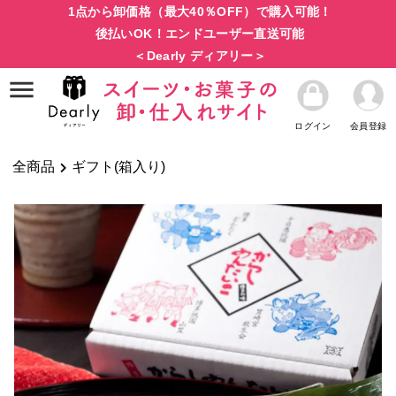
1点から卸価格（最大40％OFF）で購入可能！
後払いOK！エンドユーザー直送可能
＜Dearly ディアリー＞
ログイン
会員登録
全商品
ギフト(箱入り)