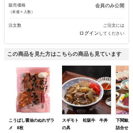
販売価格
会員のみ公開
（単価 × 入数）
注文数
ご注文には
ログイン
してください
この商品を見た方はこちらの商品も見ています
こうばし醤油のぬれザラ
スギモト 松阪牛 牛丼
下関鯨屋
メ 8枚
の具
詰合せ 