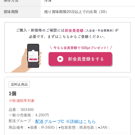
保存方法
冷凍
賞味期限
残り賞味期限20日以上での出荷（30）
送料込商品
1個
軽減税率対象
品番
S03400
一般小売価格
4,200円
配送グループ
配送グループC ※詳細はこちら
商品備考
●箱番：R-360G｜●包装形態：簡易包装｜●JAN：