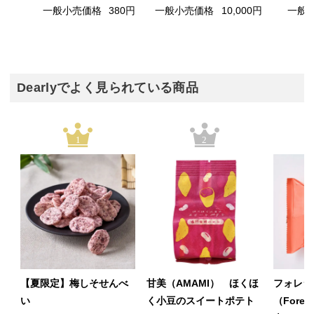
一般小売価格
380円
一般小売価格
10,000円
一般
Dearlyでよく見られている商品
1
2
【夏限定】梅しそせんべ
甘美（AMAMI） ほくほ
フォレシ
い
く小豆のスイートポテト
（Fore