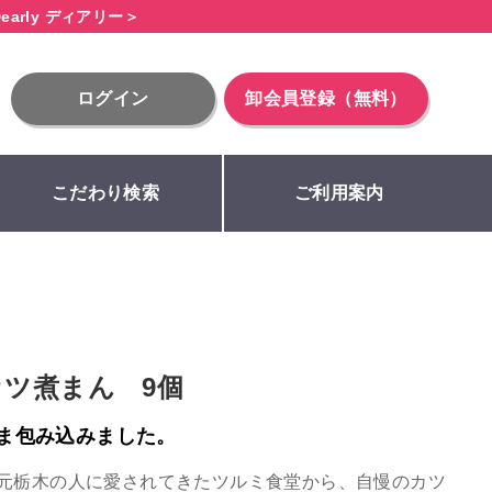
early ディアリー＞
ログイン
卸会員登録（無料）
こだわり検索
ご利用案内
ツ煮まん 9個
ま包み込みました。
地元栃木の人に愛されてきたツルミ食堂から、自慢のカツ