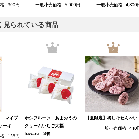
価格
300円
一般小売価格
5,000円
一般小売価格
4,300
でよく見られている商品
2
3
） マイプ
ホシフルーツ あまおうの
【夏限定】梅しそせんべい
ケーキ
クリームいちご大福
一般小売価格
440
fuwaru 3個
価格
138円