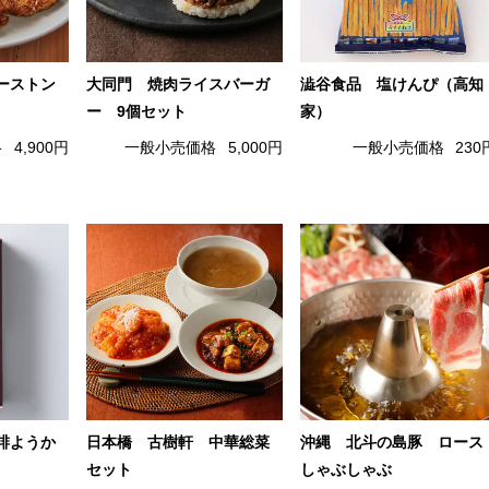
ーストン
大同門 焼肉ライスバーガ
澁谷食品 塩けんぴ（高知
ー 9個セット
家）
格
4,900円
一般小売価格
5,000円
一般小売価格
230
琲ようか
日本橋 古樹軒 中華総菜
沖縄 北斗の島豚 ロース
セット
しゃぶしゃぶ