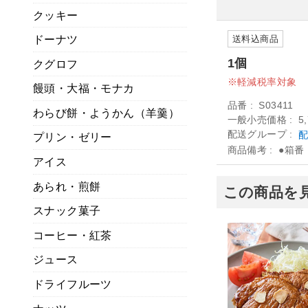
クッキー
ドーナツ
送料込商品
1個
クグロフ
軽減税率対象
饅頭・大福・モナカ
品番
S03411
わらび餅・ようかん（羊羹）
一般小売価格
5
配送グループ
配
プリン・ゼリー
商品備考
●箱番
アイス
あられ・煎餅
この商品を
スナック菓子
コーヒー・紅茶
ジュース
ドライフルーツ