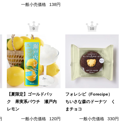
一般小売価格
138円
9
10
【夏限定】ゴールドパッ
フォレシピ（Forecipe）
ク 果実系パウチ 瀬戸内
ちいさな森のドーナツ く
レモン
まチョコ
円
一般小売価格
120円
一般小売価格
330円