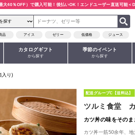
最大40％OFF）で購入可能！
後払いOK！エンドユーザー直送可能
＜D
商品
アイス
ゼリー
低価格
ジュース
カタログギフト
季節のイベント
から探す
から探す
箱入り)
配送グループC【送料込】
ツルミ食堂 カ
カツ丼の味をそのま
カツ丼一筋50余年、