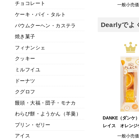
チョコレート
一般小売
ケーキ・パイ・タルト
Dearly
バウムクーヘン・カステラ
焼き菓子
フィナンシェ
1
クッキー
ミルフイユ
ドーナツ
クグロフ
饅頭・大福・団子・モナカ
わらび餅・ようかん（羊羹）
DANKE（ダンケ
プリン・ゼリー
レイス オレンジ
アイス
一般小売