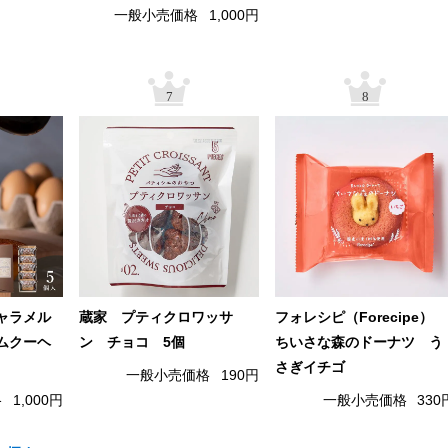
一般小売価格
1,000円
7
8
ャラメル
蔵家 プティクロワッサ
フォレシピ（Forecipe）
ムクーヘ
ン チョコ 5個
ちいさな森のドーナツ う
さぎイチゴ
一般小売価格
190円
格
1,000円
一般小売価格
330