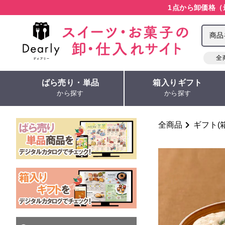
1点から卸価格（
全
ばら売り・単品
箱入りギフト
から探す
から探す
全商品
ギフト(