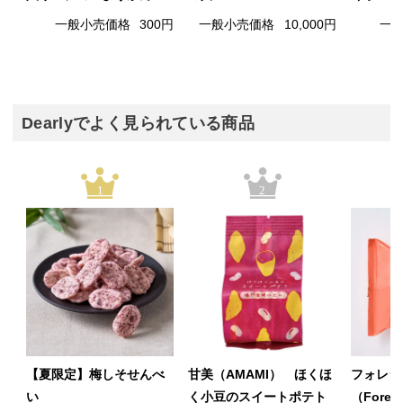
一般小売価格
300円
一般小売価格
10,000円
一
Dearlyでよく見られている商品
1
2
【夏限定】梅しそせんべ
甘美（AMAMI） ほくほ
フォレシ
い
く小豆のスイートポテト
（Fore