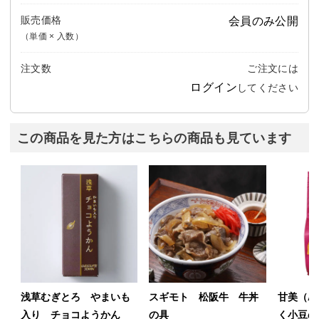
販売価格
会員のみ公開
（単価 × 入数）
注文数
ご注文には
ログイン
してください
この商品を見た方はこちらの商品も見ています
浅草むぎとろ やまいも
スギモト 松阪牛 牛丼
甘美（A
入り チョコようかん
の具
く小豆の