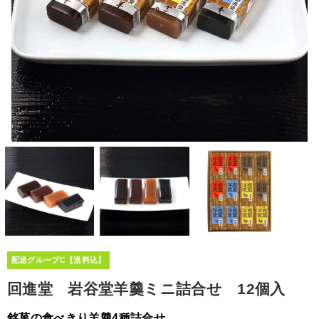
配送グループC【送料込】
回進堂 岩谷堂羊羹ミニ詰合せ 12個入
銘菓の食べきり羊羹4種詰合せ