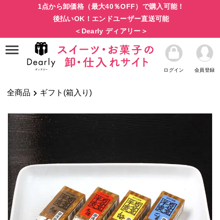
1点から卸価格（最大40％OFF）で購入可能！
後払いOK！エンドユーザー直送可能
＜Dearly ディアリー＞
ログイン
会員登録
全商品
ギフト(箱入り)