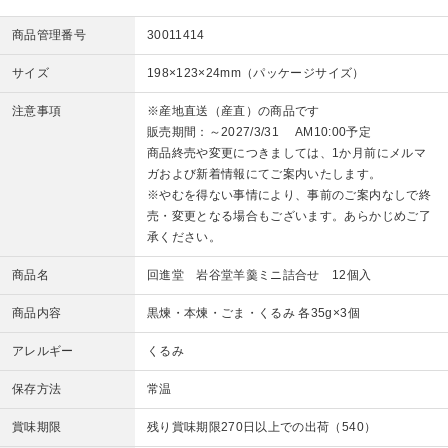
商品管理番号
30011414
サイズ
198×123×24mm（パッケージサイズ）
注意事項
※産地直送（産直）の商品です
販売期間：～2027/3/31 AM10:00予定
商品終売や変更につきましては、1か月前にメルマ
ガおよび新着情報にてご案内いたします。
※やむを得ない事情により、事前のご案内なしで終
売・変更となる場合もございます。あらかじめご了
承ください。
商品名
回進堂 岩谷堂羊羹ミニ詰合せ 12個入
商品内容
黒煉・本煉・ごま・くるみ 各35g×3個
アレルギー
くるみ
保存方法
常温
賞味期限
残り賞味期限270日以上での出荷（540）