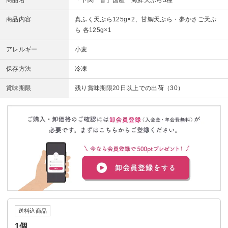
商品名
「下関 音」国産 海鮮天ぷら3種
商品内容
真ふく天ぷら125g×2、甘鯛天ぷら・夢かさご天ぷ
ら 各125g×1
アレルギー
小麦
保存方法
冷凍
賞味期限
残り賞味期限20日以上での出荷（30）
送料込商品
1個