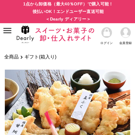
1点から卸価格（最大40％OFF）で購入可能！
後払いOK！エンドユーザー直送可能
＜Dearly ディアリー＞
ログイン
会員登録
全商品
ギフト(箱入り)