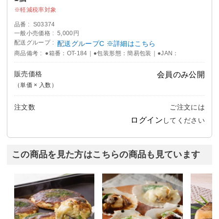
軽減税率対象
品番
S03374
一般小売価格
5,000円
配送グループ
配送グループC ※詳細はこちら
商品備考
●箱番：OT-184｜●包装形態：簡易包装｜●JAN：
販売価格
会員のみ公開
（単価 × 入数）
注文数
ご注文には
ログイン
してください
この商品を見た方はこちらの商品も見ています