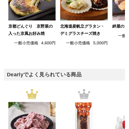
京都どんぐり 京野菜の
北海道産帆立グラタン・
絆屋の旨
入った京風お好み焼
デミグラスチーズ焼き
一般
一般小売価格
4,600円
一般小売価格
5,000円
Dearlyでよく見られている商品
1
2