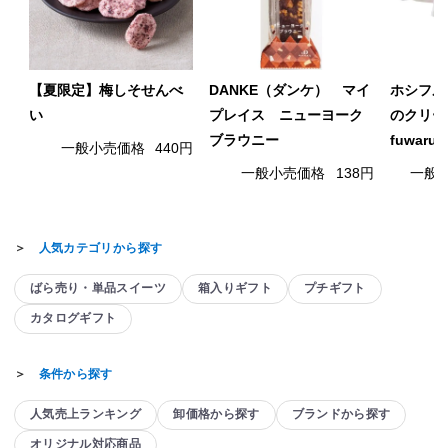
【夏限定】梅しそせんべ
DANKE（ダンケ） マイ
ホシフル
い
プレイス ニューヨーク
のクリー
ブラウニー
fuwaru
一般小売価格
440円
一般小売価格
138円
一般
＞
人気カテゴリから探す
ばら売り・単品スイーツ
箱入りギフト
プチギフト
カタログギフト
＞
条件から探す
人気売上ランキング
卸価格から探す
ブランドから探す
オリジナル対応商品