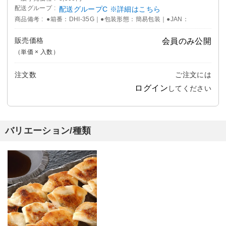
配送グループ
配送グループC ※詳細はこちら
商品備考
●箱番：DHI-35G｜●包装形態：簡易包装｜●JAN：
販売価格
会員のみ公開
（単価 × 入数）
注文数
ご注文には
ログイン
してください
バリエーション/種類