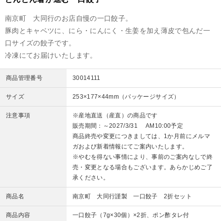
南京町 大同行のお店自慢の一口餃子。
豚肉とキャベツに、にら・にんにく・生姜を加え薄皮で包んだ一
口サイズの餃子です。
冷凍にてお届けいたします。
商品管理番号
30014111
サイズ
253×177×44mm（パッケージサイズ）
注意事項
※産地直送（産直）の商品です
販売期間：～2027/3/31 AM10:00予定
商品終売や変更につきましては、1か月前にメルマ
ガおよび新着情報にてご案内いたします。
※やむを得ない事情により、事前のご案内なしで終
売・変更となる場合もございます。あらかじめご了
承ください。
商品名
南京町 大同行謹製 一口餃子 2折セット
商品内容
一口餃子（7g×30個）×2折、ポン酢タレ付