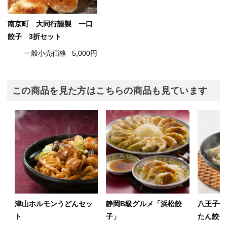
南京町 大同行謹製 一口
餃子 3折セット
一般小売価格
5,000円
この商品を見た方はこちらの商品も見ています
津山ホルモンうどんセッ
静岡B級グルメ「浜松餃
八王子信
ト
子」
たん餃子