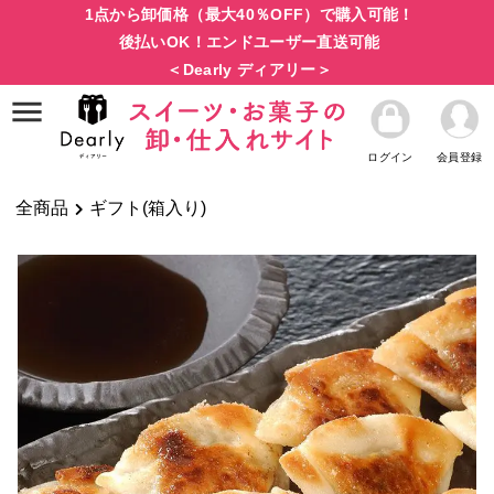
1点から卸価格（最大40％OFF）で購入可能！
後払いOK！エンドユーザー直送可能
＜Dearly ディアリー＞
ログイン
会員登録
全商品
ギフト(箱入り)