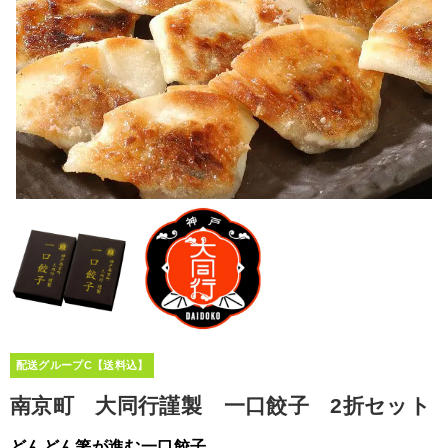
配送グループC【送料込】
南京町 大同行謹製 一口餃子 2折セット
どんどん箸が進む一口餃子