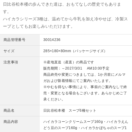
日比谷松本楼の歩んできた道は、おもてなしの歴史でもありま
す。
ハイカラシリーズ3種は、温めてから牛乳を加え冷やせば、冷製ス
ープとしてもお楽しみいただけます。
商品管理番号
30014236
サイズ
285×180×80mm（パッケージサイズ）
注意事項
※産地直送（産直）の商品です
販売期間：～2027/3/31 AM10:00予定
商品終売や変更につきましては、1か月前にメルマ
ガおよび新着情報にてご案内いたします。
※やむを得ない事情により、事前のご案内なしで終
売・変更となる場合もございます。あらかじめご了
承ください。
商品名
日比谷松本楼 スープ6種セット
商品内容
ハイカラコーンクリームスープ160g・ハイカラえん
どう豆のスープ160g・ハイカラかぼちゃのスープ1