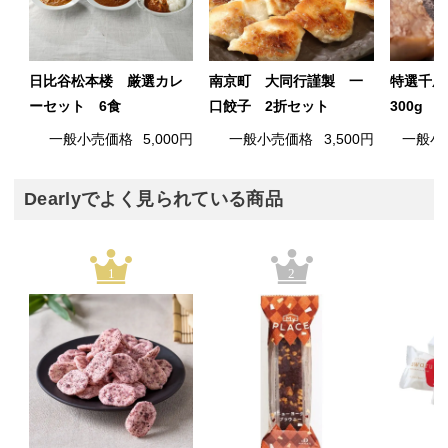
日比谷松本楼 厳選カレ
南京町 大同行謹製 一
特選千
ーセット 6食
口餃子 2折セット
300g
一般小売価格
5,000円
一般小売価格
3,500円
一般小
Dearlyでよく見られている商品
1
2