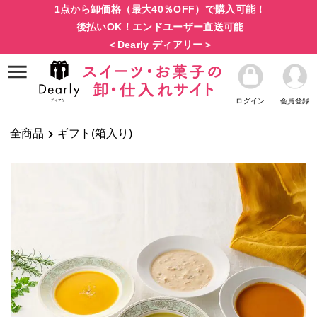
1点から卸価格（最大40％OFF）で購入可能！
後払いOK！エンドユーザー直送可能
＜Dearly ディアリー＞
ログイン
会員登録
全商品
ギフト(箱入り)