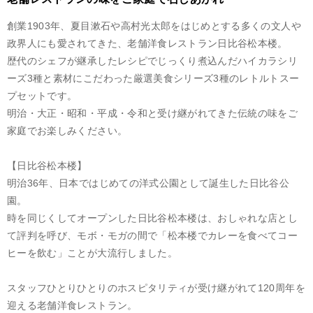
創業1903年、夏目漱石や高村光太郎をはじめとする多くの文人や
政界人にも愛されてきた、老舗洋食レストラン日比谷松本楼。
歴代のシェフが継承したレシピでじっくり煮込んだハイカラシリ
ーズ3種と素材にこだわった厳選美食シリーズ3種のレトルトスー
プセットです。
明治・大正・昭和・平成・令和と受け継がれてきた伝統の味をご
家庭でお楽しみください。
【日比谷松本楼】
明治36年、日本ではじめての洋式公園として誕生した日比谷公
園。
時を同じくしてオープンした日比谷松本楼は、おしゃれな店とし
て評判を呼び、モボ・モガの間で「松本楼でカレーを食べてコー
ヒーを飲む」ことが大流行しました。
スタッフひとりひとりのホスピタリティが受け継がれて120周年を
迎える老舗洋食レストラン。