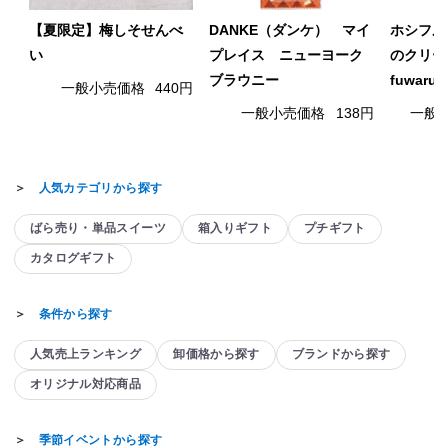
【夏限定】梅しそせんべ
DANKE（ダンケ） マイ
ホシフル
い
プレイス ニューヨーク
のクリー
ブラウニー
fuwaru
一般小売価格
440円
一般小売価格
138円
一般
＞
人気カテゴリから探す
ばら売り・単品スイーツ
箱入りギフト
プチギフト
カタログギフト
＞
条件から探す
人気売上ランキング
卸価格から探す
ブランドから探す
オリジナル対応商品
＞
季節イベントから探す