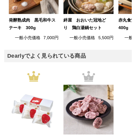
発酵熟成肉 黒毛和牛ス
絆屋 おおいた冠地ど
赤丸食
テーキ 300g
り 鶏白湯鍋セット
400g
一般小売価格
7,000円
一般小売価格
5,500円
一般
Dearlyでよく見られている商品
1
2