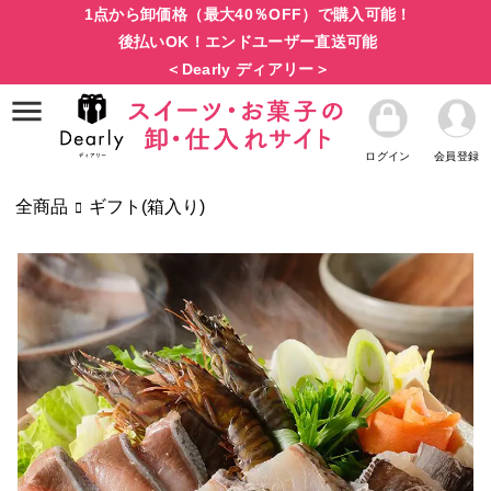
1点から卸価格（最大40％OFF）で購入可能！
後払いOK！エンドユーザー直送可能
＜Dearly ディアリー＞
ログイン
会員登録
全商品
ギフト(箱入り)