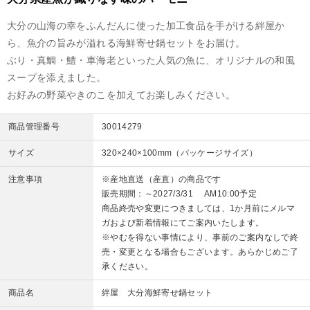
大分の山海の幸をふんだんに使った加工食品を手がける絆屋か
ら、魚介の旨みが溢れる海鮮寄せ鍋セットをお届け。
ぶり・真鯛・鱧・車海老といった人気の魚に、オリジナルの和風
スープを添えました。
お好みの野菜やきのこを加えてお楽しみください。
商品管理番号
30014279
サイズ
320×240×100mm（パッケージサイズ）
注意事項
※産地直送（産直）の商品です
販売期間：～2027/3/31 AM10:00予定
商品終売や変更につきましては、1か月前にメルマ
ガおよび新着情報にてご案内いたします。
※やむを得ない事情により、事前のご案内なしで終
売・変更となる場合もございます。あらかじめご了
承ください。
商品名
絆屋 大分海鮮寄せ鍋セット