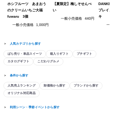
ホシフルーツ あまおう
【夏限定】梅しそせんべ
DANK
のクリームいちご大福
い
プレイス
fuwaru 3個
キ
一般小売価格
440円
一般小売価格
1,000円
一
＞
人気カテゴリから探す
ばら売り・単品スイーツ
箱入りギフト
プチギフト
カタログギフト
こだわりグルメ
＞
条件から探す
人気売上ランキング
卸価格から探す
ブランドから探す
オリジナル対応商品
＞
利用シーン・季節イベントから探す