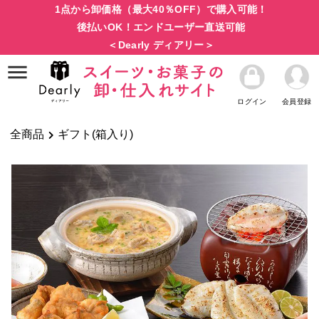
1点から卸価格（最大40％OFF）で購入可能！
後払いOK！エンドユーザー直送可能
＜Dearly ディアリー＞
ログイン
会員登録
全商品
ギフト(箱入り)