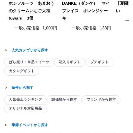
ホシフルーツ あまおう
DANKE（ダンケ） マイ
【夏限定
のクリームいちご大福
プレイス オレンジケー
い
fuwaru 3個
キ
一
一般小売価格
1,000円
一般小売価格
138円
＞
人気カテゴリから探す
ばら売り・単品スイーツ
箱入りギフト
プチギフト
カタログギフト
＞
条件から探す
人気売上ランキング
卸価格から探す
ブランドから探す
オリジナル対応商品
＞
季節イベントから探す