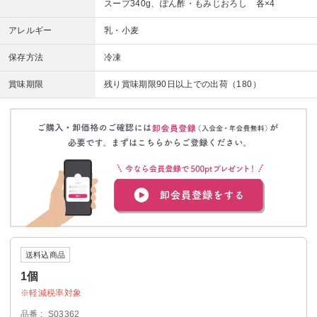
スープ340g、ぽん酢・もみじおろし 各×4
アレルギー
乳・小麦
保存方法
冷凍
賞味期限
残り賞味期限90日以上での出荷（180）
送料込商品
1個
軽減税率対象
品番
S03362