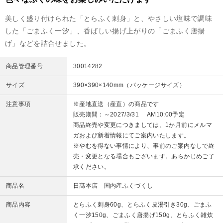
美しく盛り付けられた「とらふく刺身」と、やさしい塩味で調味
した「ごまふく一汐」、香ばしい揚げ上がりの「ごまふく唐揚
げ」などを詰合せました。
商品管理番号
30014282
サイズ
390×390×140mm（パッケージサイズ）
注意事項
※産地直送（産直）の商品です
販売期間：～2027/3/31 AM10:00予定
商品終売や変更につきましては、1か月前にメルマ
ガおよび新着情報にてご案内いたします。
※やむを得ない事情により、事前のご案内なしで終
売・変更となる場合もございます。あらかじめご了
承ください。
商品名
日髙本店 国内産ふくづくし
商品内容
とらふく刺身60g、とらふく皮湯引き30g、ごまふ
く一汐150g、ごまふく唐揚げ150g、とらふく雑炊