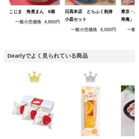
こじま 角煮まん 6個
日髙本店 とらふく刺身
東京・巣
小皿セット
寿庵」 
一般小売価格
4,850円
一般小売価格
6,500円
一般
Dearlyでよく見られている商品
1
2