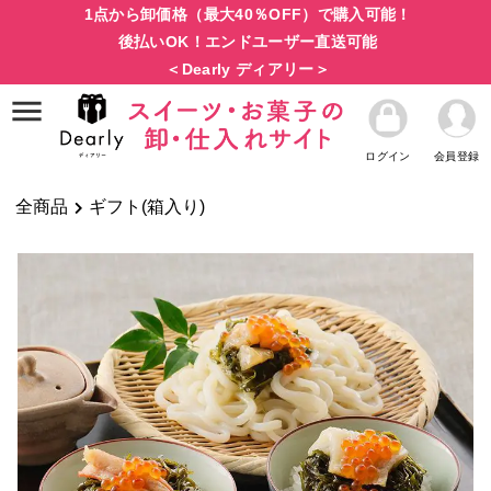
1点から卸価格（最大40％OFF）で購入可能！
後払いOK！エンドユーザー直送可能
＜Dearly ディアリー＞
ログイン
会員登録
全商品
ギフト(箱入り)