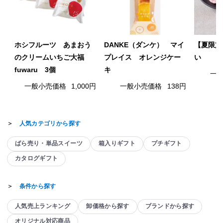
ホシフルーツ あまおう
DANKE（ダンケ） マイ
【夏限定
のクリームいちご大福
プレイス オレンジケー
い
fuwaru 3個
キ
一
一般小売価格
1,000円
一般小売価格
138円
＞
人気カテゴリから探す
ばら売り・単品スイーツ
箱入りギフト
プチギフト
カタログギフト
＞
条件から探す
人気売上ランキング
卸価格から探す
ブランドから探す
オリジナル対応商品