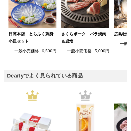
日髙本店 とらふく刺身
さくらポーク バラ焼肉
広島牡蠣
小皿セット
＆岩塩
一般
一般小売価格
6,500円
一般小売価格
5,000円
Dearlyでよく見られている商品
1
2