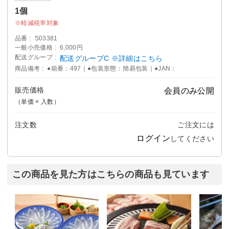
1個
軽減税率対象
品番
S03381
一般小売価格
6,000円
配送グループ
配送グループC ※詳細はこちら
商品備考
●箱番：497｜●包装形態：簡易包装｜●JAN：
販売価格
会員のみ公開
（単価 × 入数）
注文数
ご注文には
ログイン
してください
この商品を見た方はこちらの商品も見ています