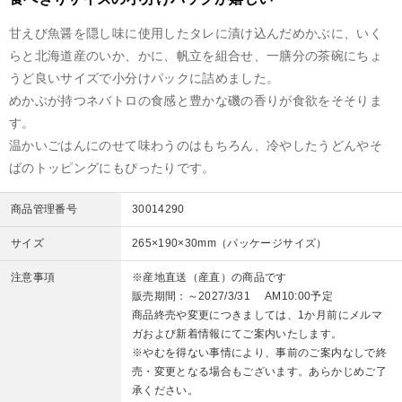
甘えび魚醤を隠し味に使用したタレに漬け込んだめかぶに、いく
らと北海道産のいか、かに、帆立を組合せ、一膳分の茶碗にちょ
うど良いサイズで小分けパックに詰めました。
めかぶが持つネバトロの食感と豊かな磯の香りが食欲をそそりま
す。
温かいごはんにのせて味わうのはもちろん、冷やしたうどんやそ
ばのトッピングにもぴったりです。
商品管理番号
30014290
サイズ
265×190×30mm（パッケージサイズ）
注意事項
※産地直送（産直）の商品です
販売期間：～2027/3/31 AM10:00予定
商品終売や変更につきましては、1か月前にメルマ
ガおよび新着情報にてご案内いたします。
※やむを得ない事情により、事前のご案内なしで終
売・変更となる場合もございます。あらかじめご了
承ください。