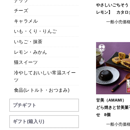
ナッツ
やさしいごちそう
チーズ
レモン】 カタロ
キャラメル
一般小売価
いも・くり・りんご
いちご・抹茶
レモン・みかん
猫スイーツ
冷やしておいしい常温スイー
ツ
食品(レトルト・おつまみ)
甘美（AMAMI）
プチギフト
どら焼きと甘美菓
せ 8個
ギフト(箱入り)
一般小売価