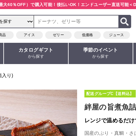
最大40％OFF）で購入可能！
後払いOK！エンドユーザー直送可能
＜D
商品
アイス
ゼリー
低価格
ジュース
カタログギフト
季節のイベント
から探す
から探す
箱入り)
配送グループC【送料込】
絆屋の旨煮魚
レンジで温めるだけ
国産のぶり・真鯛・さ