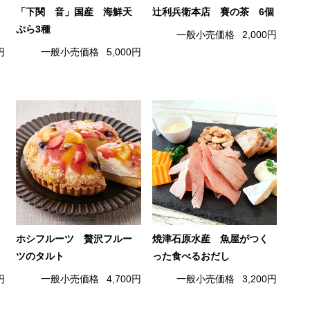
「下関 音」国産 海鮮天
辻利兵衛本店 賽の茶 6個
ぷら3種
一般小売価格
2,000円
円
一般小売価格
5,000円
ホシフルーツ 贅沢フルー
焼津石原水産 魚屋がつく
ツのタルト
った食べるおだし
円
一般小売価格
4,700円
一般小売価格
3,200円