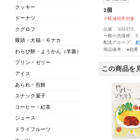
クッキー
1個
ドーナツ
軽減税率対象
クグロフ
品番
S03373
一般小売価格
5
饅頭・大福・モナカ
配送グループ
配
商品備考
●箱番
わらび餅・ようかん（羊羹）
プリン・ゼリー
この商品を
アイス
あられ・煎餅
スナック菓子
コーヒー・紅茶
ジュース
ドライフルーツ