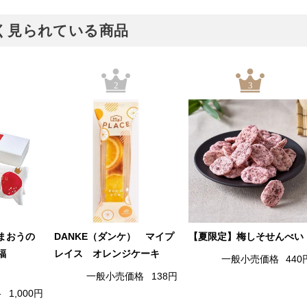
でよく見られている商品
2
3
まおうの
DANKE（ダンケ） マイプ
【夏限定】梅しそせんべい
福
レイス オレンジケーキ
一般小売価格
440
一般小売価格
138円
格
1,000円