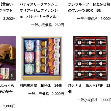
【黄色い
パティスリークマンシェ
ホシフルーツ おまかせ旬
グギフト
マリアージュフィナンシ
のフルーツBOX BN
ェ バナナ×キャラメル
格
3,200円
一般小売価格
4,000
一般小売価格
260円
 ふっくら
河内駿河屋 花利休 14個
ひととえ 黒わらび餅 12
子の詰合
個
一般小売価格
2,000円
一般小売価格
2,000
格
2,800円