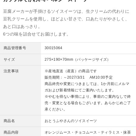
豆腐メーカーが手掛けるソイスイーツは、生クリームの代わりに
豆乳クリームを使用し、ほどよい甘さで、口あたりがやさしく、
あと口はあっさり。
6つの味を詰合せてお届けします。
商品管理番号
30015064
サイズ
275×190×70mm（パッケージサイズ）
注意事項
※産地直送（産直）の商品です
販売期間：～2027/3/31 AM10:00予定
商品終売や変更につきましては、1か月前にメルマ
ガおよび新着情報にてご案内いたします。
※やむを得ない事情により、事前のご案内なしで終
売・変更となる場合もございます。あらかじめご了
承ください。
商品名
おとうふやさんのソイスイーツ
商品内容
オレンジムース・チョコムース・ティラミス・抹茶