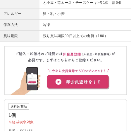
と小豆・苺ムース・チーズケーキ×各1個 計6個
アレルギー
卵・乳・小麦
保存方法
冷凍
賞味期限
残り賞味期限90日以上での出荷（180）
送料込商品
1個
軽減税率対象
品番
S03456