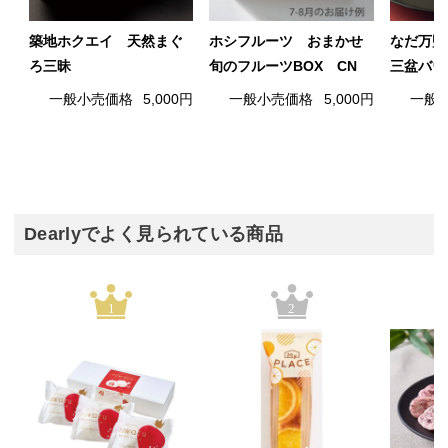
築地ホクエイ 天然まぐ
ホシフルーツ おまかせ
なだ万監
ろ三昧
旬のフルーツBOX CN
三盆バウ
一般小売価格
5,000円
一般小売価格
5,000円
一般
Dearlyでよく見られている商品
1
2