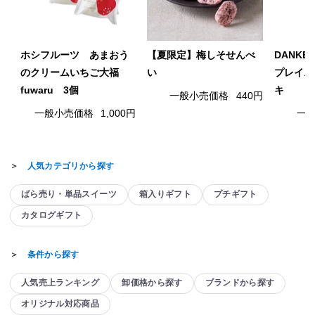
ホシフルーツ あまおう
【夏限定】梅しそせんべ
DANK
のクリームいちご大福
い
プレイス
fuwaru 3個
キ
一般小売価格
440円
一般小売価格
1,000円
一
＞
人気カテゴリから探す
ばら売り・単品スイーツ
箱入りギフト
プチギフト
カタログギフト
＞
条件から探す
人気売上ランキング
卸価格から探す
ブランドから探す
オリジナル対応商品