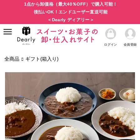
1点から卸価格（最大40％OFF）で購入可能！
後払いOK！エンドユーザー直送可能
＜Dearly ディアリー＞
ログイン
会員登録
全商品
ギフト(箱入り)