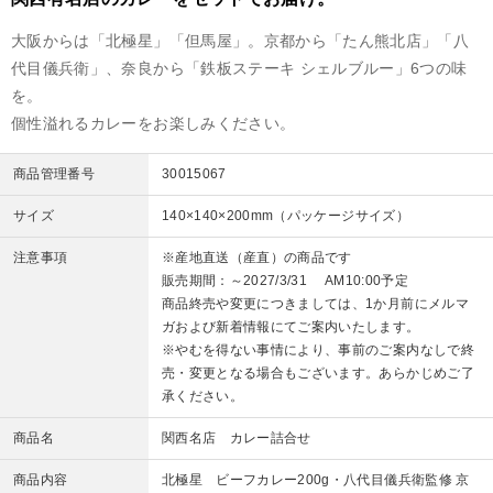
大阪からは「北極星」「但馬屋」。京都から「たん熊北店」「八
代目儀兵衛」、奈良から「鉄板ステーキ シェルブルー」6つの味
を。
個性溢れるカレーをお楽しみください。
商品管理番号
30015067
サイズ
140×140×200mm（パッケージサイズ）
注意事項
※産地直送（産直）の商品です
販売期間：～2027/3/31 AM10:00予定
商品終売や変更につきましては、1か月前にメルマ
ガおよび新着情報にてご案内いたします。
※やむを得ない事情により、事前のご案内なしで終
売・変更となる場合もございます。あらかじめご了
承ください。
商品名
関西名店 カレー詰合せ
商品内容
北極星 ビーフカレー200g・八代目儀兵衛監修 京