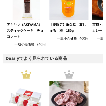
アキヤマ（AKIYAMA）
【夏限定】亀久堂 葛じ
京都・た
スティックケーキ チョ
ゅる 柿 180g
カレー 
コレート
一般小売価格
400円
一般
一般小売価格
240円
Dearlyでよく見られている商品
1
2