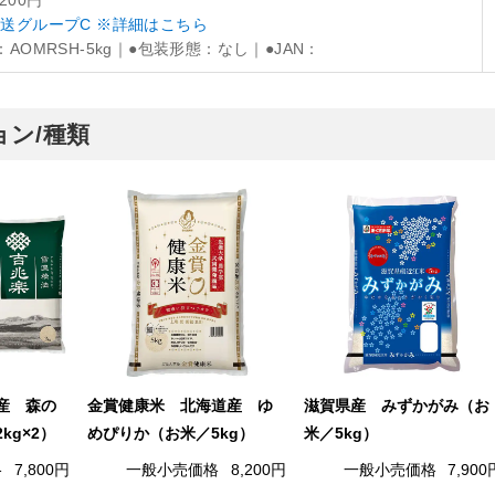
,200円
送グループC ※詳細はこちら
：AOMRSH-5kg｜●包装形態：なし｜●JAN：
ン/種類
産 森の
金賞健康米 北海道産 ゆ
滋賀県産 みずかがみ（お
kg×2）
めぴりか（お米／5kg）
米／5kg）
格
7,800円
一般小売価格
8,200円
一般小売価格
7,900