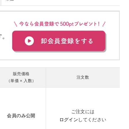
販売価格
注文数
（単価 × 入数）
ご注文には
会員のみ公開
ログイン
してください