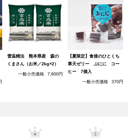
雪温精法 熊本県産 森の
【夏限定】食後のひとくち
くまさん（お米／2kg×2）
寒天ゼリー ぷにに コー
ヒー 7個入
一般小売価格
7,800円
円
一般小売価格
370円
4
5