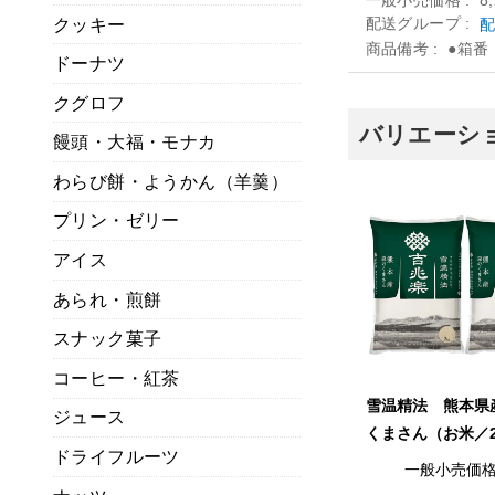
一般小売価格
8
クッキー
配送グループ
配
商品備考
●箱番
ドーナツ
クグロフ
バリエーショ
饅頭・大福・モナカ
わらび餅・ようかん（羊羹）
プリン・ゼリー
アイス
あられ・煎餅
スナック菓子
コーヒー・紅茶
雪温精法 熊本県
ジュース
くまさん（お米／2
ドライフルーツ
一般小売価