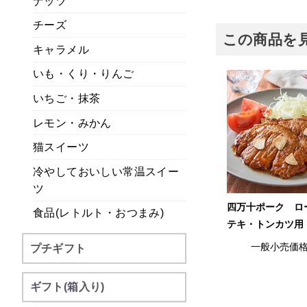
ナッツ
チーズ
この商品を
キャラメル
いも・くり・りんご
いちご・抹茶
レモン・みかん
猫スイーツ
冷やしておいしい常温スイー
ツ
四万十ポーク ロ
食品(レトルト・おつまみ)
テキ・トンカツ用
一般小売価
プチギフト
ギフト(箱入り)