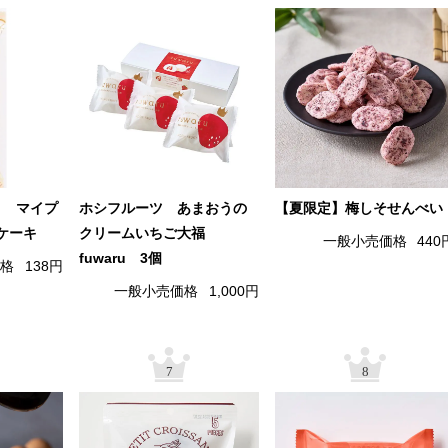
） マイプ
ホシフルーツ あまおうの
【夏限定】梅しそせんべい
ケーキ
クリームいちご大福
一般小売価格
440
fuwaru 3個
価格
138円
一般小売価格
1,000円
7
8