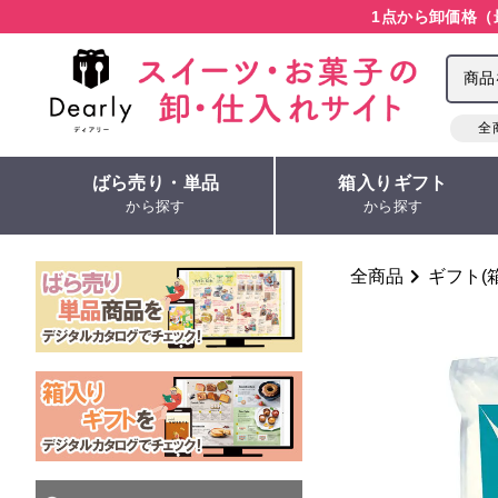
1点から卸価格（
全
ばら売り・単品
箱入りギフト
から探す
から探す
全商品
ギフト(