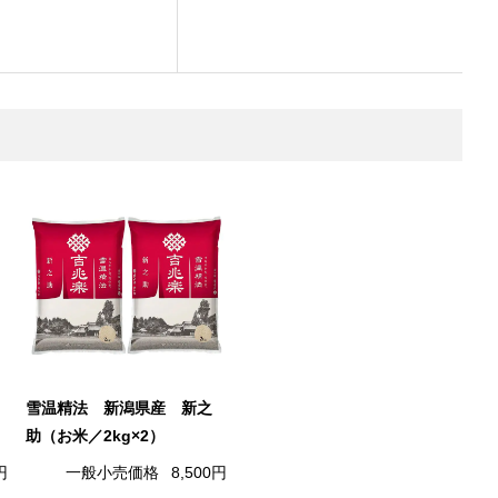
雪温精法 新潟県産 新之
助（お米／2kg×2）
円
一般小売価格
8,500円