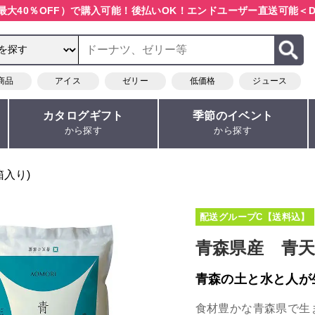
最大40％OFF）で購入可能！
後払いOK！エンドユーザー直送可能
＜D
商品
アイス
ゼリー
低価格
ジュース
カタログギフト
季節のイベント
から探す
から探す
箱入り)
配送グループC【送料込】
青森県産 青天
青森の土と水と人が
食材豊かな青森県で生