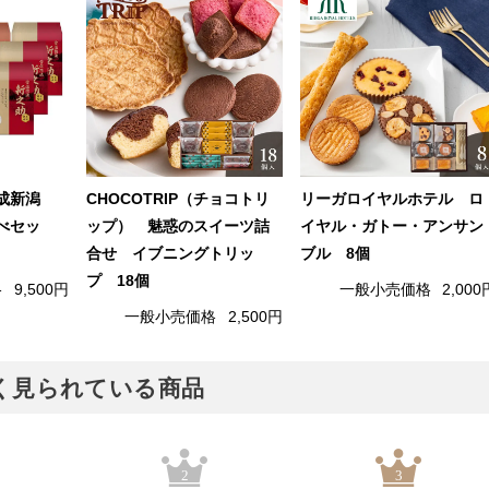
成新潟
CHOCOTRIP（チョコトリ
リーガロイヤルホテル ロ
べセッ
ップ） 魅惑のスイーツ詰
イヤル・ガトー・アンサン
合せ イブニングトリッ
ブル 8個
プ 18個
格
9,500円
一般小売価格
2,000
一般小売価格
2,500円
でよく見られている商品
2
3