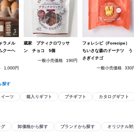
ャラメル
蔵家 プティクロワッサ
フォレシピ（Forecipe）
ムクーヘ
ン チョコ 5個
ちいさな森のドーナツ う
さぎイチゴ
一般小売価格
190円
格
1,000円
一般小売価格
330
ら探す
スイーツ
箱入りギフト
プチギフト
カタログギフト
ング
卸価格から探す
ブランドから探す
オリジナル対