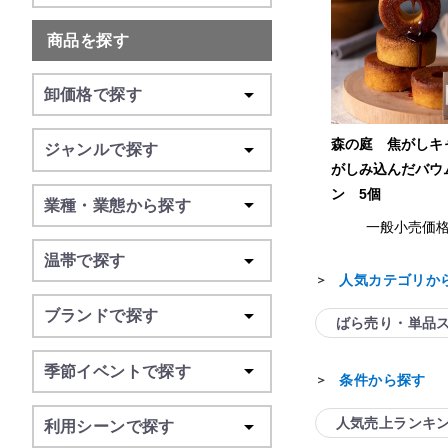
商品を探す
卸価格で探す
森の庭 焦がしキ
ジャンルで探す
がしみ込んだバウ
ン 5個
業種・業態から探す
一般小売価
温帯で探す
人気カテゴリか
＞
ブランドで探す
ばら売り・単品
季節イベントで探す
条件から探す
＞
人気売上ランキ
利用シーンで探す