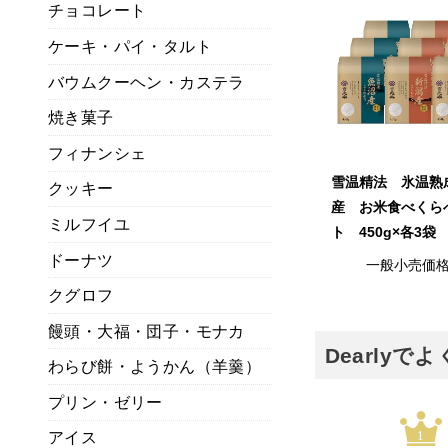
チョコレート
ケーキ・パイ・タルト
バウムクーヘン・カステラ
焼き菓子
フィナンシェ
雪温精法 氷温熟
クッキー
産 お米食べくら
ミルフイユ
ト 450g×各3袋
ドーナツ
一般小売価
クグロフ
饅頭・大福・団子・モナカ
Dearly
わらび餅・ようかん（羊羹）
プリン・ゼリー
1
アイス