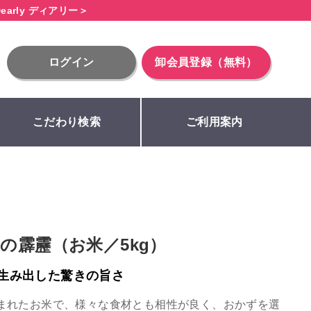
early ディアリー＞
ログイン
卸会員登録（無料）
こだわり検索
ご利用案内
の霹靂（お米／5kg）
生み出した驚きの旨さ
まれたお米で、様々な食材とも相性が良く、おかずを選