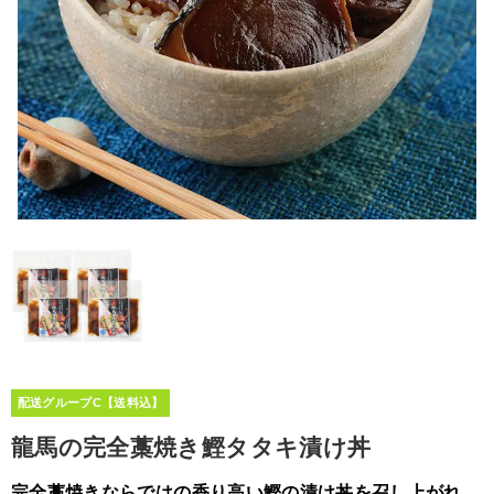
配送グループC【送料込】
龍馬の完全藁焼き鰹タタキ漬け丼
完全藁焼きならではの香り高い鰹の漬け丼を召し上がれ。