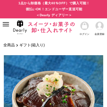
1点から卸価格（最大40％OFF）で購入可能！
後払いOK！エンドユーザー直送可能
＜Dearly ディアリー＞
ログイン
会員登録
全商品
ギフト(箱入り)