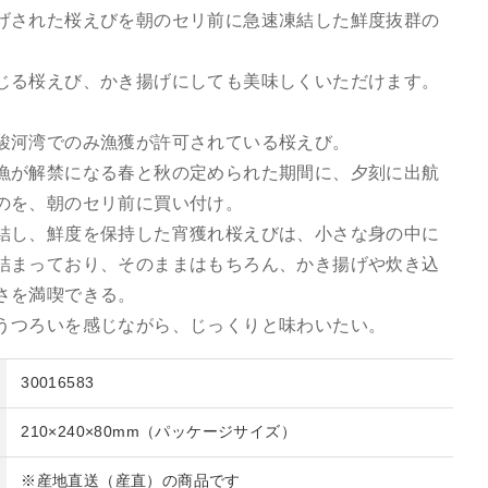
げされた桜えびを朝のセリ前に急速凍結した鮮度抜群の
じる桜えび、かき揚げにしても美味しくいただけます。
駿河湾でのみ漁獲が許可されている桜えび。
漁が解禁になる春と秋の定められた期間に、夕刻に出航
のを、朝のセリ前に買い付け。
結し、鮮度を保持した宵獲れ桜えびは、小さな身の中に
詰まっており、そのままはもちろん、かき揚げや炊き込
さを満喫できる。
うつろいを感じながら、じっくりと味わいたい。
30016583
210×240×80mm（パッケージサイズ）
※産地直送（産直）の商品です