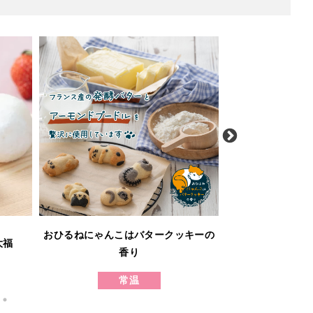
ホシ
おひるねにゃんこはバタークッキーの
大福
発酵バタ
香り
バタ
常温
冷凍