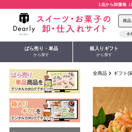
1点から卸価格（
全
ばら売り・単品
箱入りギフト
から探す
から探す
全商品
ギフト(