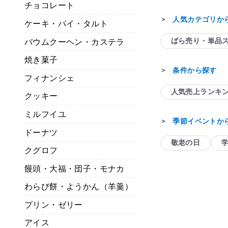
チョコレート
人気カテゴリか
＞
ケーキ・パイ・タルト
ばら売り・単品
バウムクーヘン・カステラ
焼き菓子
条件から探す
＞
フィナンシェ
人気売上ランキ
クッキー
ミルフイユ
季節イベントか
＞
ドーナツ
敬老の日
クグロフ
饅頭・大福・団子・モナカ
わらび餅・ようかん（羊羹）
プリン・ゼリー
アイス