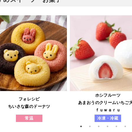
ホシフルーツ
フォレシピ
あまおうのクリームいちご
ちいさな森のドーナツ
ｆｕｗａｒｕ
常温
冷凍・冷蔵