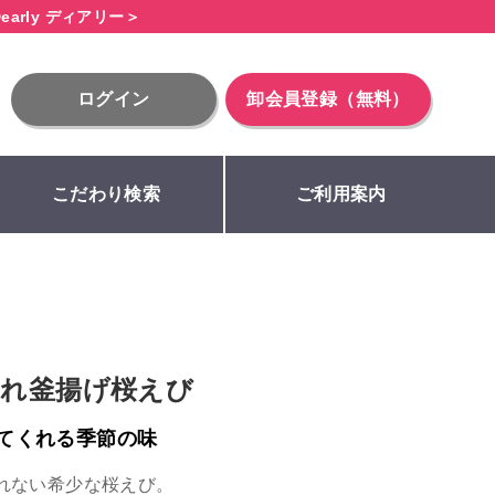
early ディアリー＞
ログイン
卸会員登録（無料）
こだわり検索
ご利用案内
獲れ釜揚げ桜えび
てくれる季節の味
れない希少な桜えび。