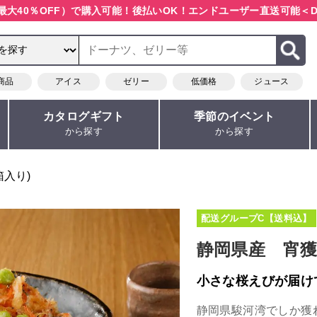
最大40％OFF）で購入可能！
後払いOK！エンドユーザー直送可能
＜D
商品
アイス
ゼリー
低価格
ジュース
カタログギフト
季節のイベント
から探す
から探す
箱入り)
配送グループC【送料込】
静岡県産 宵
小さな桜えびが届け
静岡県駿河湾でしか獲