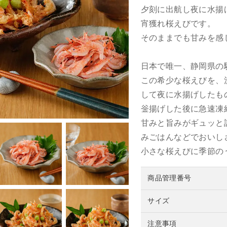
夕刻に出航し夜に水揚
宵獲れ桜えびです。
そのままでも甘みを感
日本で唯一、静岡県の
この希少な桜えびを、
して夜に水揚げしたも
釡揚げした後に急速凍
甘みと旨みがギュッと
みごはんなどでおいし
小さな桜えびに季節の
商品管理番号
サイズ
注意事項