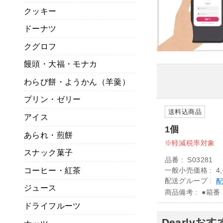
クッキー
ドーナツ
クグロフ
饅頭・大福・モナカ
わらび餅・ようかん（羊羹）
プリン・ゼリー
送料込商品
アイス
1個
あられ・煎餅
軽減税率対象
スナック菓子
品番
S03281
コーヒー・紅茶
一般小売価格
4
配送グループ
配
ジュース
商品備考
●箱番
ドライフルーツ
Dearly