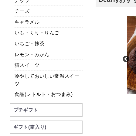
ナッツ
チーズ
キャラメル
いも・くり・りんご
いちご・抹茶
レモン・みかん
猫スイーツ
冷やしておいしい常温スイー
ツ
食品(レトルト・おつまみ)
甘美
ホシフルーツ
きと甘美菓子の詰合せ
果実のしっとりパウンドケーキ
プチギフト
品有り）
常温
常温
ギフト(箱入り)