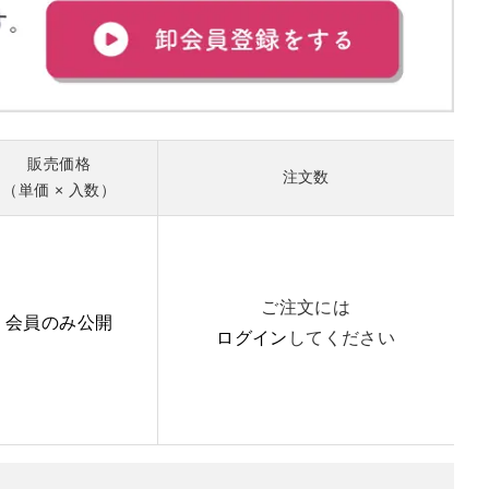
販売価格
注文数
（単価 × 入数）
ご注文には
会員のみ公開
ログイン
してください