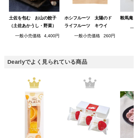
土佐を包む お山の餃子
ホシフルーツ 太陽のド
鞍馬庵 
（土佐あかうし・野菜）
ライフルーツ キウイ
一
一般小売価格
4,400円
一般小売価格
260円
Dearlyでよく見られている商品
1
2