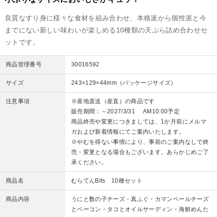
良質なすり身に様々な食材を組み合わせ、本格派から個性派と今
までにない新しい味わいが楽しめる10種類の天ぷら詰め合わせセ
ットです。
商品管理番号
30016592
サイズ
243×129×44mm（パッケージサイズ）
注意事項
※産地直送（産直）の商品です
販売期間：～2027/3/31 AM10:00予定
商品終売や変更につきましては、1か月前にメルマ
ガおよび新着情報にてご案内いたします。
※やむを得ない事情により、事前のご案内なしで終
売・変更となる場合もございます。あらかじめご了
承ください。
商品名
むらてんBits 10種セット
商品内容
うにと数の子チーズ・真ふぐ・カマンベールチーズ
とベーコン・タコとオイルサーディン・海鮮めんた