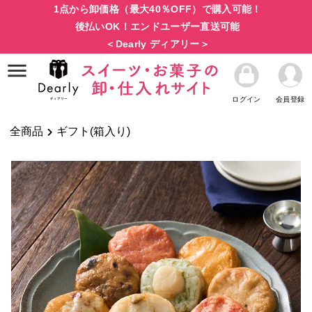
1点から卸価格（最大40％OFF）で購入可能！
後払いOK！エンドユーザー直送可能
＜Dearly ディアリー＞
ログイン
会員登録
全商品
ギフト(箱入り)