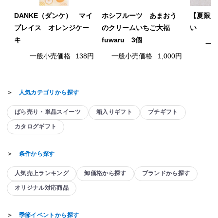
DANKE（ダンケ） マイ
ホシフルーツ あまおう
【夏限定
プレイス オレンジケー
のクリームいちご大福
い
キ
fuwaru 3個
一
一般小売価格
138円
一般小売価格
1,000円
＞
人気カテゴリから探す
ばら売り・単品スイーツ
箱入りギフト
プチギフト
カタログギフト
＞
条件から探す
人気売上ランキング
卸価格から探す
ブランドから探す
オリジナル対応商品
＞
季節イベントから探す