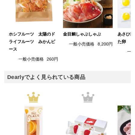
ホシフルーツ 太陽のド
金目鯛しゃぶしゃぶ
あさひ製
ライフルーツ みかんピ
た卵
一般小売価格
8,200円
ース
一
一般小売価格
260円
Dearlyでよく見られている商品
1
2