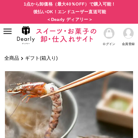
1点から卸価格（最大40％OFF）で購入可能！
後払いOK！エンドユーザー直送可能
＜Dearly ディアリー＞
ログイン
会員登録
全商品
ギフト(箱入り)