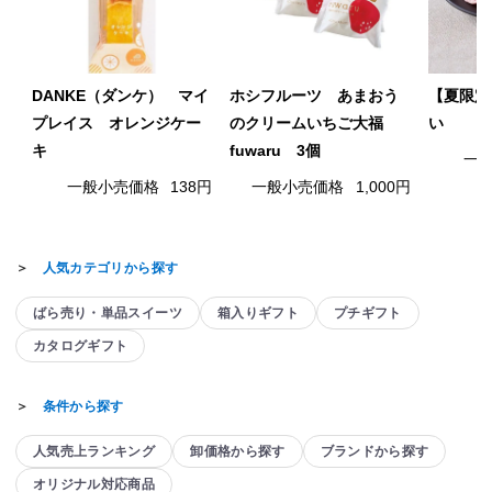
DANKE（ダンケ） マイ
ホシフルーツ あまおう
【夏限定
プレイス オレンジケー
のクリームいちご大福
い
キ
fuwaru 3個
一
一般小売価格
138円
一般小売価格
1,000円
＞
人気カテゴリから探す
ばら売り・単品スイーツ
箱入りギフト
プチギフト
カタログギフト
＞
条件から探す
人気売上ランキング
卸価格から探す
ブランドから探す
オリジナル対応商品