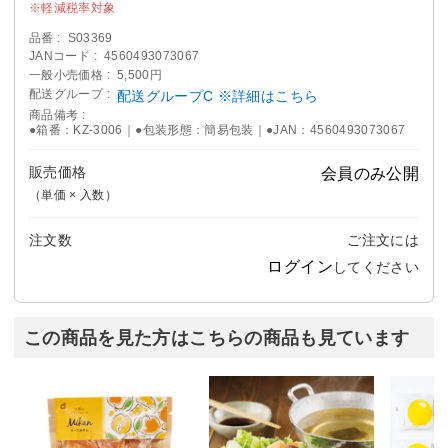
軽減税率対象
品番
S03369
JANコード
4560493073067
一般小売価格
5,500円
配送グループ
配送グループC ※詳細はこちら
商品備考
●箱番：KZ-3006｜●包装形態：簡易包装｜●JAN：4560493073067
販売価格
会員のみ公開
（単価 × 入数）
注文数
ご注文には
ログイン
してください
この商品を見た方はこちらの商品も見ています