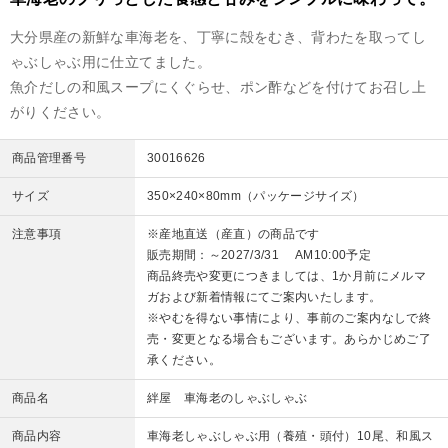
大分県産の新鮮な車海老を、丁寧に殻をむき、背わたを取ってし
ゃぶしゃぶ用に仕立てました。
魚介だしの和風スープにくぐらせ、ポン酢などを付けてお召し上
がりください。
商品管理番号
30016626
サイズ
350×240×80mm（パッケージサイズ）
注意事項
※産地直送（産直）の商品です
販売期間：～2027/3/31 AM10:00予定
商品終売や変更につきましては、1か月前にメルマ
ガおよび新着情報にてご案内いたします。
※やむを得ない事情により、事前のご案内なしで終
売・変更となる場合もございます。あらかじめご了
承ください。
商品名
絆屋 車海老のしゃぶしゃぶ
商品内容
車海老しゃぶしゃぶ用（養殖・頭付）10尾、和風ス