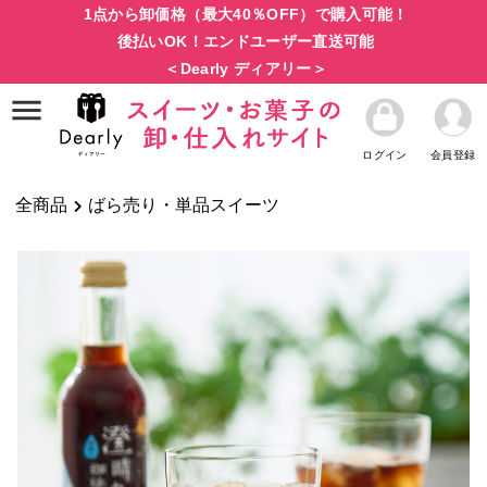
1点から卸価格（最大40％OFF）で購入可能！
後払いOK！エンドユーザー直送可能
＜Dearly ディアリー＞
ログイン
会員登録
全商品
ばら売り・単品スイーツ