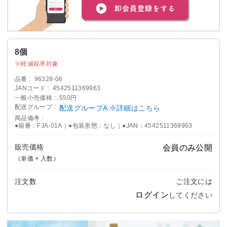
8個
軽減税率対象
品番
96328-06
JANコード
4542511369963
一般小売価格
550円
配送グループ
配送グループA ※詳細はこちら
商品備考
●箱番：FJA-01A｜●包装形態：なし｜●JAN：4542511369963
販売価格
会員のみ公開
（単価 × 入数）
注文数
ご注文には
ログイン
してください