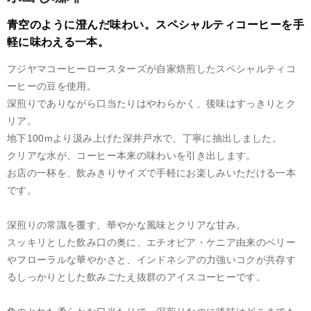
青空のように澄んだ味わい。スペシャルティコーヒーを手
軽に味わえる一本。
フジヤマコーヒーロースターズが自家焙煎したスペシャルティコ
ーヒーの豆を使用。
深煎りでありながら口当たりはやわらかく、後味はすっきりとク
リア。
地下100mより汲み上げた深井戸水で、丁寧に抽出しました。
クリアな水が、コーヒー本来の味わいを引き出します。
お店の一杯を、飲みきりサイズで手軽にお楽しみいただける一本
です。
深煎りの常識を覆す、華やかな風味とクリアな甘み。
スッキリとした飲み口の奥に、エチオピア・ケニア由来のベリー
やフローラルな華やかさと、インドネシアの力強いコクが共存す
るしっかりとした飲みごたえ抜群のアイスコーヒーです。