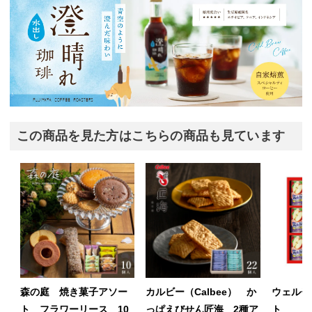
この商品を見た方はこちらの商品も見ています
森の庭 焼き菓子アソー
カルビー（Calbee） か
ウェルチ
ト フラワーリース 10
っぱえびせん匠海 2種ア
ト