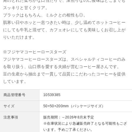
角のとれた柔らかな口当たりで、深煎りなのに後味はどこまでも
スッキリと甘くクリア。
ブラックはもちろん、ミルクとの相性も◎。
肌寒い日やホッと一息つきたい時は、少し温めてホットコーヒー
にしても牛乳と混ぜて、カフェオレにしても美味しくお召し上が
りいただけます。
※フジヤマコーヒーロースターズ
フジヤマコーヒーロースターズは、スペシャルティコーヒーのみ
を取り扱う、山口県を愛する夫婦が営むコーヒー屋さんです。
豆の生産から抽出まで一貫して品質にこだわったコーヒーを提供
しています。
商品管理番号
10539385
サイズ
50×50×200mm（パッケージサイズ）
注意事項
販売期間：～2026年8月末予定
※在庫状況により急遽販売終了となる可能性もござ
います。予めご了承ください。