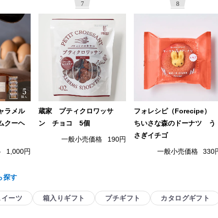
7
8
ャラメル
蔵家 プティクロワッサ
フォレシピ（Forecipe）
ムクーヘ
ン チョコ 5個
ちいさな森のドーナツ う
さぎイチゴ
一般小売価格
190円
格
1,000円
一般小売価格
330
ら探す
スイーツ
箱入りギフト
プチギフト
カタログギフト