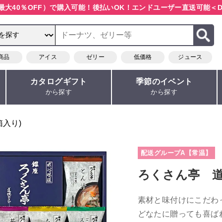
最大40％OFF）で購入可能！
後払いOK！エンドユーザー直送可能
＜D
商品
アイス
ゼリー
低価格
ジュース
カタログギフト
季節のイベント
から探す
から探す
箱入り)
配送グループA【常温】
ろくさん亭 
素材と味付けにこだわ
どなたに贈っても喜ば