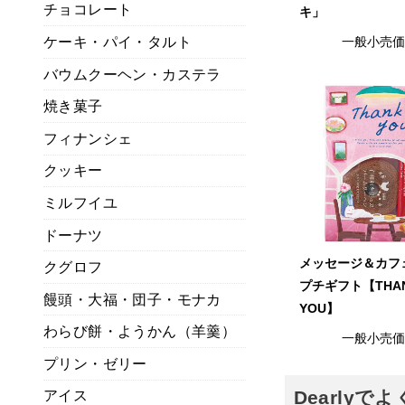
チョコレート
キ」
ケーキ・パイ・タルト
一般小売
バウムクーヘン・カステラ
焼き菓子
フィナンシェ
クッキー
ミルフイユ
ドーナツ
メッセージ＆カフ
クグロフ
プチギフト【THA
饅頭・大福・団子・モナカ
YOU】
わらび餅・ようかん（羊羹）
一般小売
プリン・ゼリー
Dearly
アイス