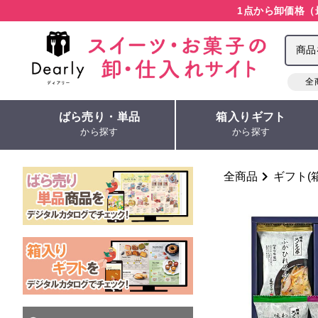
1点から卸価格（
全
ばら売り・単品
箱入りギフト
から探す
から探す
全商品
ギフト(