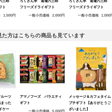
場六三郎
ろくさん亭 道場六三郎
ろくさん亭 道場六三郎
フト
フリーズドライギフト
フリーズドライギフト
格
1,500円
一般小売価格
2,000円
一般小売価格
1,000
見た方はこちらの商品も見ています
シフルーツ
アマノフーズ バラエティ
メッセージ＆カフェタイム
詰まった
ギフト
プチギフト【ありがとうご
ドケー
ざいました】
一般小売価格
5,000円