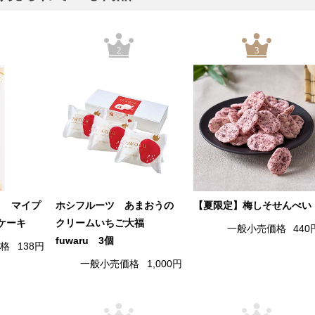
2
3
） マイプ
ホシフルーツ あまおうの
【夏限定】梅しそせんべい
ケーキ
クリームいちご大福
一般小売価格
440
fuwaru 3個
価格
138円
一般小売価格
1,000円