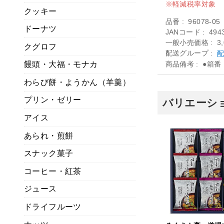
軽減税率対象
クッキー
品番
96078-05
ドーナツ
JANコード
494
一般小売価格
3
クグロフ
配送グループ
配
饅頭・大福・モナカ
商品備考
●箱番
わらび餅・ようかん（羊羹）
プリン・ゼリー
バリエーショ
アイス
あられ・煎餅
スナック菓子
コーヒー・紅茶
ジュース
ドライフルーツ