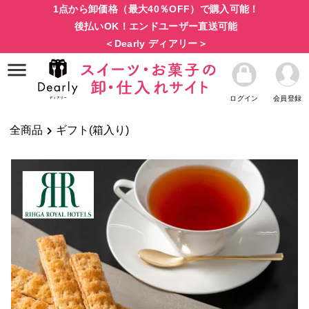
1点から卸価格（最大40％OFF）で購入可能！
後払いOK！エンドユーザー直送可能
＜Dearly ディアリー＞
ログイン
会員登録
全商品
ギフト(箱入り)