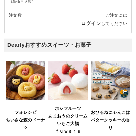
（単価 × 入数）
注文数
ご注文には
ログイン
してください
Dearlyおすすめスイーツ・お菓子
ホシフルーツ
フォレシピ
おひるねにゃんこは
あまおうのクリーム
ウ
ちいさな森のドーナ
バタークッキーの香
いちご大福
ツ
り
ｆｕｗａｒｕ