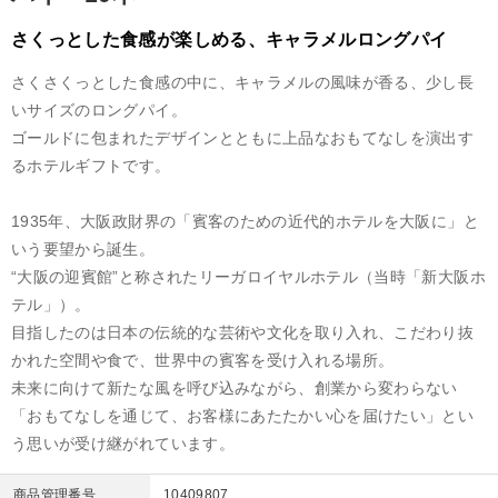
さくっとした食感が楽しめる、キャラメルロングパイ
さくさくっとした食感の中に、キャラメルの風味が香る、少し長
いサイズのロングパイ。
ゴールドに包まれたデザインとともに上品なおもてなしを演出す
るホテルギフトです。
1935年、大阪政財界の「賓客のための近代的ホテルを大阪に」と
いう要望から誕生。
“大阪の迎賓館”と称されたリーガロイヤルホテル（当時「新大阪ホ
テル」）。
目指したのは日本の伝統的な芸術や文化を取り入れ、こだわり抜
かれた空間や食で、世界中の賓客を受け入れる場所。
未来に向けて新たな風を呼び込みながら、創業から変わらない
「おもてなしを通じて、お客様にあたたかい心を届けたい」とい
う思いが受け継がれています。
商品管理番号
10409807