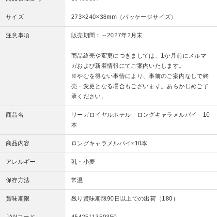
サイズ
273×240×38mm（パッケージサイズ）
注意事項
販売期間：～2027年2月末
商品終売や変更につきましては、1か月前にメルマ
ガおよび新着情報にてご案内いたします。
※やむを得ない事情により、事前のご案内なしで終
売・変更となる場合もございます。あらかじめご了
承ください。
商品名
リーガロイヤルホテル ロングキャラメルパイ 10
本
商品内容
ロングキャラメルパイ×10本
アレルギー
乳・小麦
保存方法
常温
賞味期限
残り賞味期限90日以上での出荷（180）