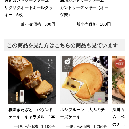
深川カントリーファーム
深川カントリーファーム
サクサクオートミールクッ
カントリークッキー（オー
キー 5枚
ツ麦）
一般小売価格
500円
一般小売価格
100円
この商品を見た方はこちらの商品も見ています
祇園きたざと パウンド
ホシフルーツ 大人のチ
深川カン
ケーキ キャラメル 1本
ーズケーキ
ム ベイ
のチーズ
一般小売価格
1,100円
一般小売価格
1,250円