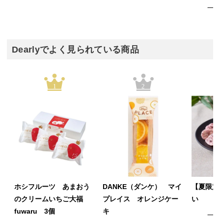
一
Dearlyでよく見られている商品
1
2
ホシフルーツ あまおう
DANKE（ダンケ） マイ
【夏限定
のクリームいちご大福
プレイス オレンジケー
い
fuwaru 3個
キ
一