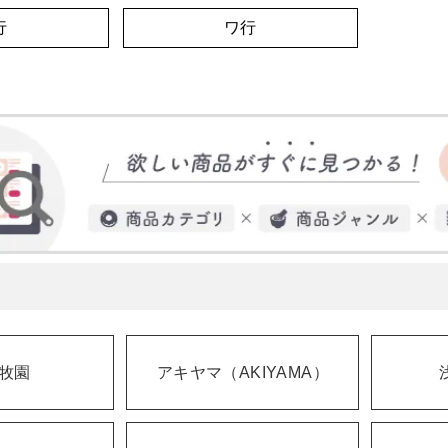
行
ワ行
牧園
アキヤマ（AKIYAMA）