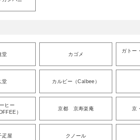
ガトー
進堂
カゴメ
久堂
カルビー（Calbee）
ーヒー
京都 京寿楽庵
京
OFFEE）
千疋屋
クノール