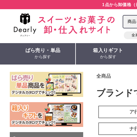
1点から卸価格（
全
ばら売り・単品
箱入りギフト
から探す
から探す
全商品
ブランド
ア
ナ