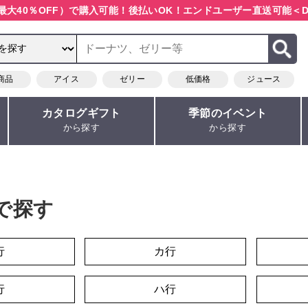
最大40％OFF）で購入可能！
後払いOK！エンドユーザー直送可能
＜D
商品
アイス
ゼリー
低価格
ジュース
カタログギフト
季節のイベント
から探す
から探す
で探す
行
カ行
行
ハ行