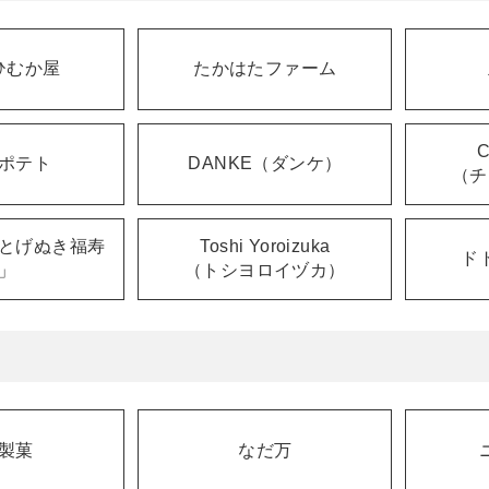
ひむか屋
たかはたファーム
ポテト
DANKE（ダンケ）
（チ
とげぬき福寿
Toshi Yoroizuka
ド
」
（トシヨロイヅカ）
製菓
なだ万