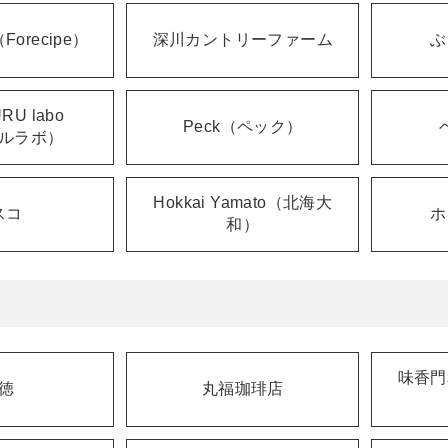
orecipe）
深川カントリーファーム
ぶ
RU labo
Peck（ペック）
ルラボ）
Hokkai Yamato（北海大
スコ
ホ
和）
味香門
徳
丸福珈琲店