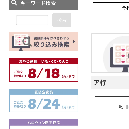
ラ
検索
ア行
秋川