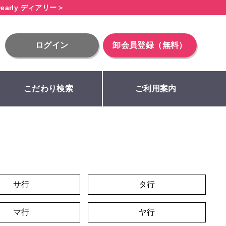
early ディアリー＞
ログイン
卸会員登録（無料）
こだわり検索
ご利用案内
サ行
タ行
マ行
ヤ行