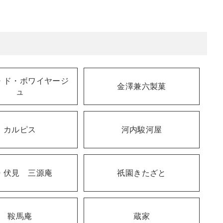
・ド・ボワイヤージ
金澤兼六製菓
ュ
カルピス
河内駿河屋
・伏見 三源庵
祇園きたざと
鞍馬庵
蔵家