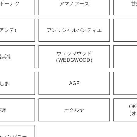
ドーナツ
アマノフーズ
甘
（アンデ）
アンリシャルパンティエ
ウェッジウッド
長兵衛
（WEDGWOOD）
しま
AGF
OK
森屋
オクルヤ
（オ
ツカンパニー