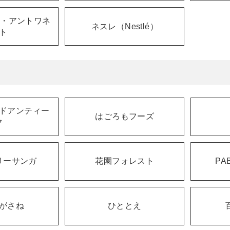
ー・アントワネ
ネスレ（Nestlé）
ト
ドアンティー
はごろもフーズ
ク
リーサンガ
花園フォレスト
PA
がさね
ひととえ