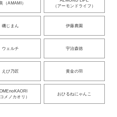
ALMOND LIFE
美（AMAMI）
（アーモンドライフ）
磯じまん
伊藤農園
ウェルチ
宇治森徳
えび乃匠
黄金の羽
OMEnoKAORI
おひるねにゃんこ
コメノカオリ）