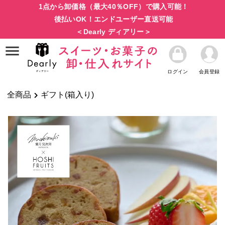
1点から卸価格（最大40％OFF）で購入可能！
後払いOK！エンドユーザー直送可能
＜Dearly ディアリー＞
ログイン
会員登録
全商品
ギフト(箱入り)