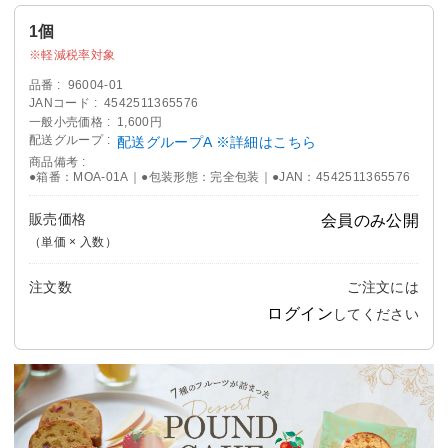
1個
軽減税率対象
品番
96004-01
JANコード
4542511365576
一般小売価格
1,600円
配送グループ
配送グループA ※詳細はこちら
商品備考
●箱番：MOA-01A｜●包装形態：完全包装｜●JAN：4542511365576
販売価格
会員のみ公開
（単価 × 入数）
注文数
ご注文には
ログイン
してください