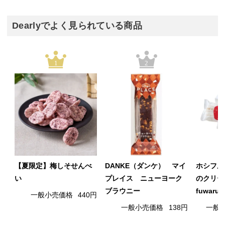
Dearlyでよく見られている商品
1
2
【夏限定】梅しそせんべ
DANKE（ダンケ） マイ
ホシフル
い
プレイス ニューヨーク
のクリー
ブラウニー
fuwaru
一般小売価格
440円
一般小売価格
138円
一般