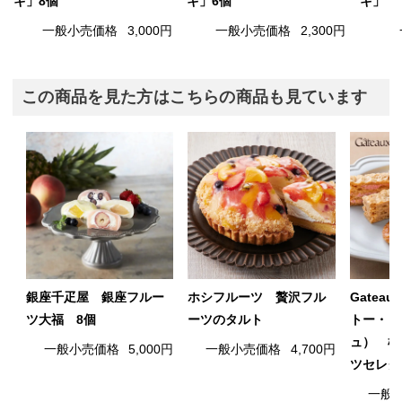
キ」8個
キ」6個
キ」
一般小売価格
3,000円
一般小売価格
2,300円
この商品を見た方はこちらの商品も見ています
銀座千疋屋 銀座フルー
ホシフルーツ 贅沢フル
Gateau
ツ大福 8個
ーツのタルト
トー・ド
ュ） 横
一般小売価格
5,000円
一般小売価格
4,700円
ツセレク
一般