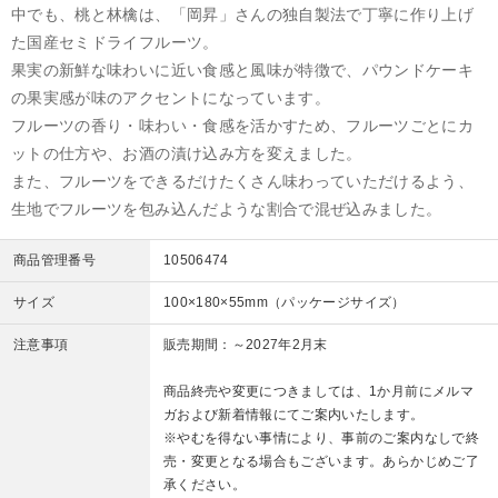
中でも、桃と林檎は、「岡昇」さんの独自製法で丁寧に作り上げ
た国産セミドライフルーツ。
果実の新鮮な味わいに近い食感と風味が特徴で、パウンドケーキ
の果実感が味のアクセントになっています。
フルーツの香り・味わい・食感を活かすため、フルーツごとにカ
ットの仕方や、お酒の漬け込み方を変えました。
また、フルーツをできるだけたくさん味わっていただけるよう、
生地でフルーツを包み込んだような割合で混ぜ込みました。
商品管理番号
10506474
サイズ
100×180×55mm（パッケージサイズ）
注意事項
販売期間：～2027年2月末
商品終売や変更につきましては、1か月前にメルマ
ガおよび新着情報にてご案内いたします。
※やむを得ない事情により、事前のご案内なしで終
売・変更となる場合もございます。あらかじめご了
承ください。