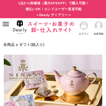
1点から卸価格（最大40％OFF）で購入可能！
後払いOK！エンドユーザー直送可能
＜Dearly ディアリー＞
ログイン
会員登録
全商品
ギフト(箱入り)