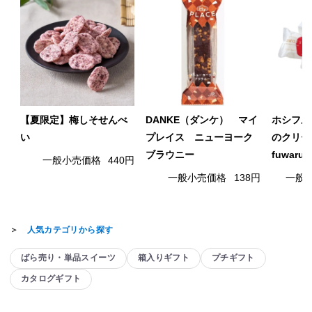
【夏限定】梅しそせんべ
DANKE（ダンケ） マイ
ホシフル
い
プレイス ニューヨーク
のクリー
ブラウニー
fuwaru
一般小売価格
440円
一般小売価格
138円
一般
＞
人気カテゴリから探す
ばら売り・単品スイーツ
箱入りギフト
プチギフト
カタログギフト