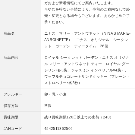
ガおよび新着情報にてご案内いたします。
※やむを得ない事情により、事前のご案内なしで終
売・変更となる場合もございます。あらかじめご了
承ください。
商品名
ニナス マリー・アントワネット（NINA’S MARIE-
ANROINETTE） ニナス オリジナル シークレ
ット ガーデン ティータイム 26個
商品内容
ロイヤル シークレット ガーデン（ニナス オリジナ
ル マリー・アントワネット ティー・ロイヤル ダー
ジリン×各3袋、ジャスミン インペリアル×4袋）、
ワッフルチョコレートサンドクッキー（プレーン・
ストロベリー×各8枚）
アレルギー
卵・乳・小麦
保存方法
常温
賞味期限
残り賞味期限120日以上での出荷（240）
JANコード
4542511362506