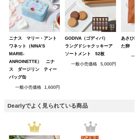
ニナス マリー・アント
GODIVA（ゴディバ）
あさひ製
ワネット（NINA’S
ラングドシャクッキーア
た卵 シ
MARIE-
ソートメント 52枚
一
ANROINETTE） ニナ
一般小売価格
5,000円
ス ダージリン ティー
バッグ缶
一般小売価格
1,600円
Dearlyでよく見られている商品
1
2