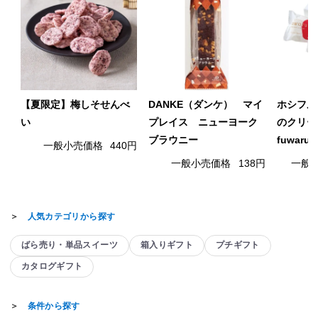
【夏限定】梅しそせんべ
DANKE（ダンケ） マイ
ホシフル
い
プレイス ニューヨーク
のクリー
ブラウニー
fuwaru
一般小売価格
440円
一般小売価格
138円
一般
＞
人気カテゴリから探す
ばら売り・単品スイーツ
箱入りギフト
プチギフト
カタログギフト
＞
条件から探す