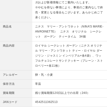
ガおよび新着情報にてご案内いたします。
※やむを得ない事情により、事前のご案内なしで終
売・変更となる場合もございます。あらかじめご了
承ください。
商品名
ニナス マリー・アントワネット（NINA’S MARIE-
ANROINETTE） ニナス オリジナル シークレ
ット ガーデン ティータイム 34個
商品内容
ロイヤル シークレット ガーデン（ニナス オリジナ
ル マリー・アントワネット ティー・ロイヤル ダー
ジリン・ジャスミン インペリアル×各4袋）、ワッ
フルチョコレートサンドクッキー（プレーン・スト
ロベリー×各11枚）
アレルギー
卵・乳・小麦
保存方法
常温
賞味期限
残り賞味期限120日以上での出荷（240）
JANコード
4542511362513