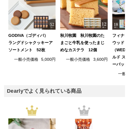
GODIVA（ゴディバ）
秋川牧園 秋川牧園のた
フィナン
ラングドシャクッキーア
まごと牛乳を使ったまじ
ウッド
ソートメント 52枚
めなカステラ 12個
（WED
ルド ス
一般小売価格
5,000円
一般小売価格
3,600円
ーバッグ
一般
Dearlyでよく見られている商品
1
2