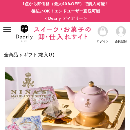
1点から卸価格（最大40％OFF）で購入可能！
後払いOK！エンドユーザー直送可能
＜Dearly ディアリー＞
ログイン
会員登録
全商品
ギフト(箱入り)