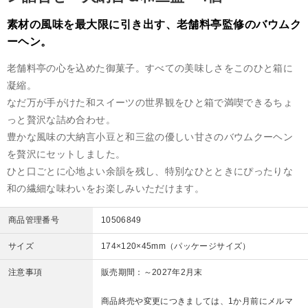
素材の風味を最大限に引き出す、老舗料亭監修のバウムク
ーヘン。
老舗料亭の心を込めた御菓子。すべての美味しさをこのひと箱に
凝縮。
なだ万が手がけた和スイーツの世界観をひと箱で満喫できるちょ
っと贅沢な詰め合わせ。
豊かな風味の大納言小豆と和三盆の優しい甘さのバウムクーヘン
を贅沢にセットしました。
ひと口ごとに心地よい余韻を残し、特別なひとときにぴったりな
和の繊細な味わいをお楽しみいただけます。
商品管理番号
10506849
サイズ
174×120×45mm（パッケージサイズ）
注意事項
販売期間：～2027年2月末
商品終売や変更につきましては、1か月前にメルマ