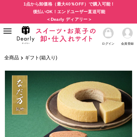
1点から卸価格（最大40％OFF）で購入可能！
後払いOK！エンドユーザー直送可能
＜Dearly ディアリー＞
ログイン
会員登録
全商品
ギフト(箱入り)