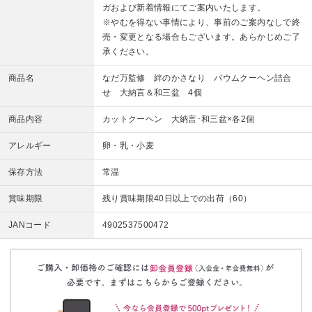
ガおよび新着情報にてご案内いたします。
※やむを得ない事情により、事前のご案内なしで終
売・変更となる場合もございます。あらかじめご了
承ください。
商品名
なだ万監修 絆のかさなり バウムクーヘン詰合
せ 大納言＆和三盆 4個
商品内容
カットクーヘン 大納言･和三盆×各2個
アレルギー
卵・乳・小麦
保存方法
常温
賞味期限
残り賞味期限40日以上での出荷（60）
JANコード
4902537500472