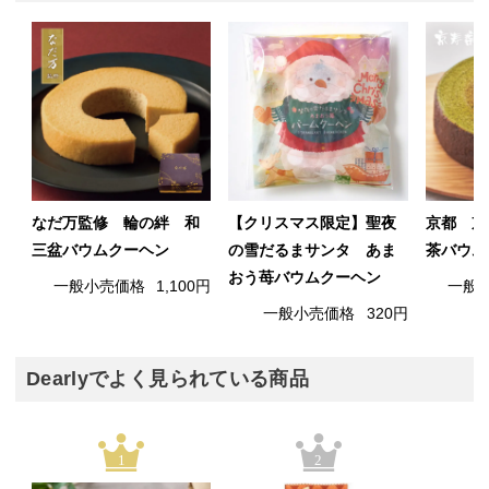
なだ万監修 輪の絆 和
【クリスマス限定】聖夜
京都 京
三盆バウムクーヘン
の雪だるまサンタ あま
茶バウム
おう苺バウムクーヘン
一般小売価格
1,100円
一般
一般小売価格
320円
Dearlyでよく見られている商品
1
2