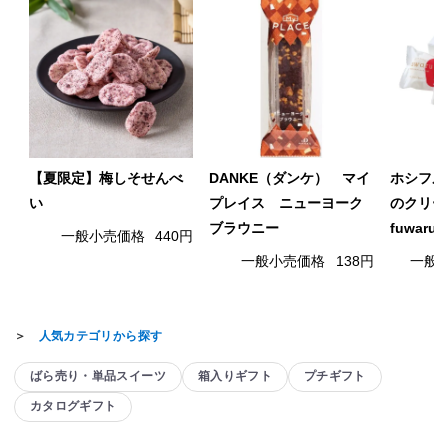
【夏限定】梅しそせんべ
DANKE（ダンケ） マイ
ホシフル
い
プレイス ニューヨーク
のクリー
ブラウニー
fuwaru
一般小売価格
440円
一般小売価格
138円
一般
＞
人気カテゴリから探す
ばら売り・単品スイーツ
箱入りギフト
プチギフト
カタログギフト