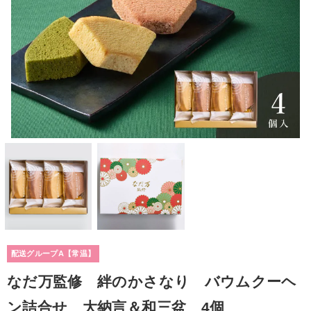
配送グループA【常温】
なだ万監修 絆のかさなり バウムクーヘ
ン詰合せ 大納言＆和三盆 4個