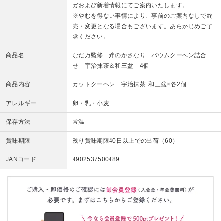
ガおよび新着情報にてご案内いたします。
※やむを得ない事情により、事前のご案内なしで終
売・変更となる場合もございます。あらかじめご了
承ください。
商品名
なだ万監修 絆のかさなり バウムクーヘン詰合
せ 宇治抹茶＆和三盆 4個
商品内容
カットクーヘン 宇治抹茶･和三盆×各2個
アレルギー
卵・乳・小麦
保存方法
常温
賞味期限
残り賞味期限40日以上での出荷（60）
JANコード
4902537500489