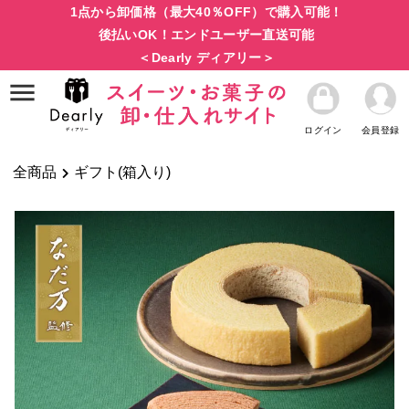
1点から卸価格（最大40％OFF）で購入可能！
後払いOK！エンドユーザー直送可能
＜Dearly ディアリー＞
ログイン
会員登録
全商品
ギフト(箱入り)