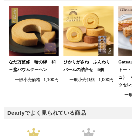
なだ万監修 輪の絆 和
ひかりがさね ふんわり
Gateau
三盆バウムクーヘン
バームの詰合せ 5個
トー・ド
ュ） 横
一般小売価格
1,100円
一般小売価格
1,000円
ツセレク
一般
Dearlyでよく見られている商品
1
2