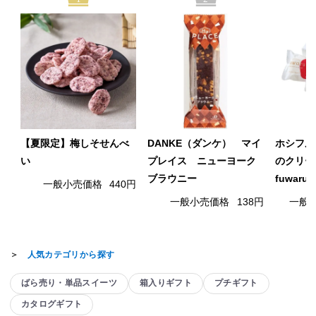
【夏限定】梅しそせんべ
DANKE（ダンケ） マイ
ホシフル
い
プレイス ニューヨーク
のクリー
ブラウニー
fuwaru
一般小売価格
440円
一般小売価格
138円
一般
＞
人気カテゴリから探す
ばら売り・単品スイーツ
箱入りギフト
プチギフト
カタログギフト