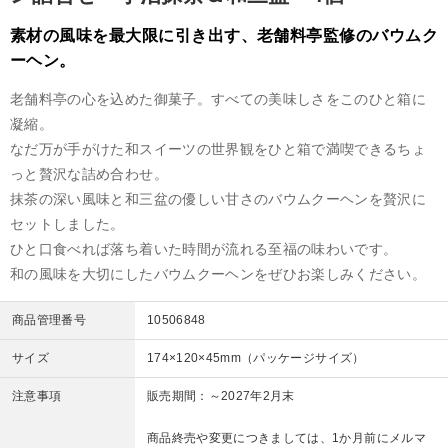
素材の風味を最大限に引き出す、老舗料亭監修のバウムク
ーヘン。
老舗料亭の心を込めた御菓子。すべての美味しさをこのひと箱に
凝縮。
なだ万が手がけた和スイーツの世界観をひと箱で満喫できるちょ
っと贅沢な詰め合わせ。
抹茶の深い風味と和三盆の優しい甘さのバウムクーヘンを贅沢に
セットしました。
ひと口食べれば落ち着いた時間が流れる至福の味わいです。
和の風味を大切にしたバウムクーヘンをぜひお楽しみください。
商品管理番号
10506848
サイズ
174×120×45mm（パッケージサイズ）
注意事項
販売期間：～2027年2月末
商品終売や変更につきましては、1か月前にメルマ