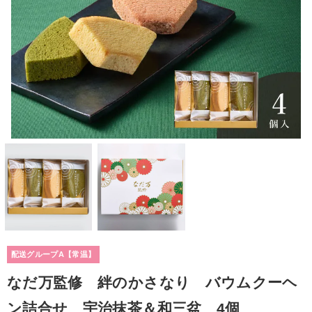
配送グループA【常温】
なだ万監修 絆のかさなり バウムクーヘ
ン詰合せ 宇治抹茶＆和三盆 4個