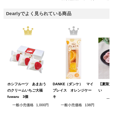
Dearlyでよく見られている商品
1
2
ホシフルーツ あまおう
DANKE（ダンケ） マイ
【夏限定
のクリームいちご大福
プレイス オレンジケー
い
fuwaru 3個
キ
一
一般小売価格
1,000円
一般小売価格
138円