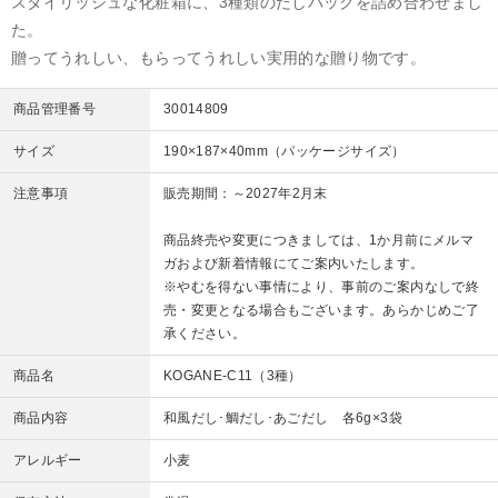
スタイリッシュな化粧箱に、3種類のだしパックを詰め合わせまし
た。
贈ってうれしい、もらってうれしい実用的な贈り物です。
商品管理番号
30014809
サイズ
190×187×40mm（パッケージサイズ）
注意事項
販売期間：～2027年2月末
商品終売や変更につきましては、1か月前にメルマ
ガおよび新着情報にてご案内いたします。
※やむを得ない事情により、事前のご案内なしで終
売・変更となる場合もございます。あらかじめご了
承ください。
商品名
KOGANE-C11（3種）
商品内容
和風だし･鯛だし･あごだし 各6g×3袋
アレルギー
小麦