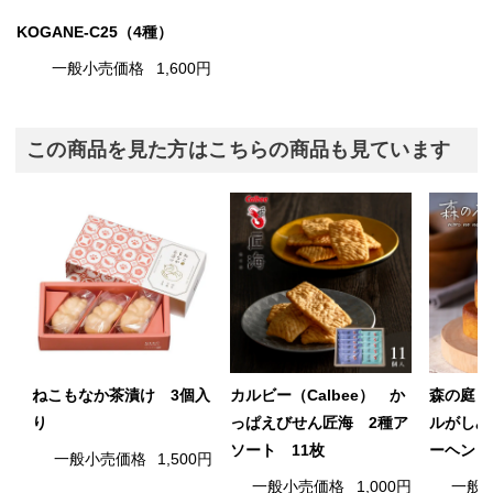
KOGANE-C25（4種）
一般小売価格
1,600円
この商品を見た方はこちらの商品も見ています
ねこもなか茶漬け 3個入
カルビー（Calbee） か
森の庭 
り
っぱえびせん匠海 2種ア
ルがしみ
ソート 11枚
ーヘン 
一般小売価格
1,500円
一般小売価格
1,000円
一般