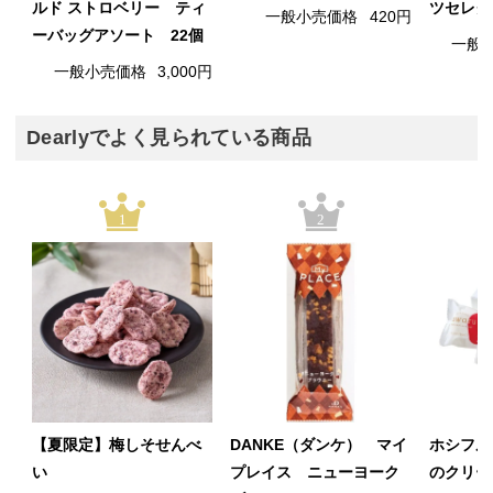
ルド ストロベリー ティ
ツセレク
一般小売価格
420円
ーバッグアソート 22個
一般
一般小売価格
3,000円
Dearlyでよく見られている商品
1
2
【夏限定】梅しそせんべ
DANKE（ダンケ） マイ
ホシフル
い
プレイス ニューヨーク
のクリー