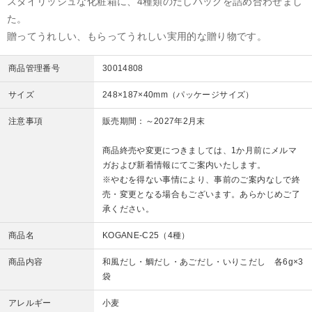
スタイリッシュな化粧箱に、4種類のだしパックを詰め合わせまし
た。
贈ってうれしい、もらってうれしい実用的な贈り物です。
商品管理番号
30014808
サイズ
248×187×40mm（パッケージサイズ）
注意事項
販売期間：～2027年2月末
商品終売や変更につきましては、1か月前にメルマ
ガおよび新着情報にてご案内いたします。
※やむを得ない事情により、事前のご案内なしで終
売・変更となる場合もございます。あらかじめご了
承ください。
商品名
KOGANE-C25（4種）
商品内容
和風だし・鯛だし・あごだし・いりこだし 各6g×3
袋
アレルギー
小麦