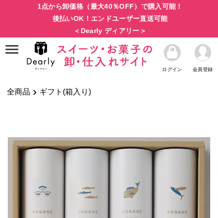
1点から卸価格（最大40％OFF）で購入可能！
後払いOK！エンドユーザー直送可能
＜Dearly ディアリー＞
ログイン
会員登録
全商品
ギフト(箱入り)