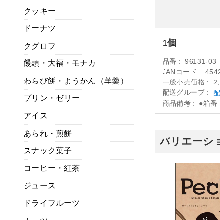
クッキー
ドーナツ
1個
クグロフ
品番
96131-03
饅頭・大福・モナカ
JANコード
454
わらび餅・ようかん（羊羹）
一般小売価格
2
配送グループ
配
プリン・ゼリー
商品備考
●箱番：
アイス
あられ・煎餅
バリエーショ
スナック菓子
コーヒー・紅茶
ジュース
ドライフルーツ