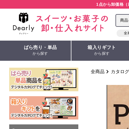
1点から卸価格（
全
ばら売り・単品
箱入りギフト
から探す
から探す
全商品
カタロ