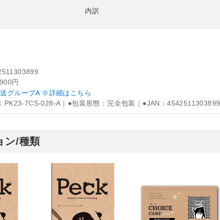
内訳
2511303899
,900円
送グループA ※詳細はこちら
PK23-7CS-028-A｜●包装形態：完全包装｜●JAN：454251130389
ン/種類