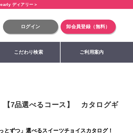
early ディアリー＞
ログイン
卸会員登録（無料）
こだわり検索
ご利用案内
ク）【7品選べるコース】 カタログギ
っとずつ」選べるスイーツチョイスカタログ！