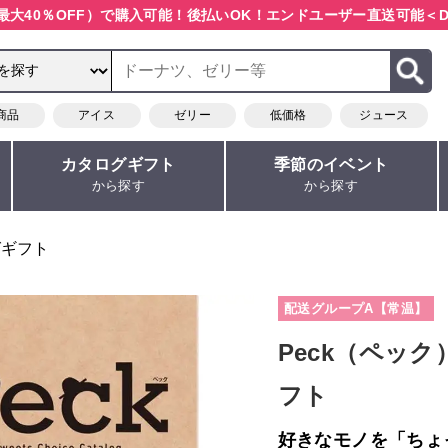
最大40％OFF）で購入可能！
後払いOK！エンドユーザー直送可能
＜D
商品
アイス
ゼリー
低価格
ジュース
カタログギフト
季節のイベント
から探す
から探す
グギフト
配送グループA【常温】
Peck（ペッ
フト
好きなモノを「ちょ