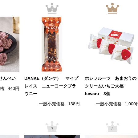
2
3
せんべい
DANKE（ダンケ） マイプ
ホシフルーツ あまおうの
レイス ニューヨークブラ
クリームいちご大福
価格
440円
ウニー
fuwaru 3個
一般小売価格
138円
一般小売価格
1,000
7
8