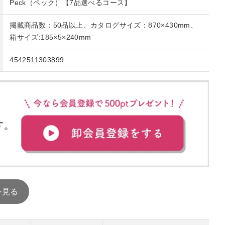
Peck（ペック）【7品選べるコース】
掲載商品数：50品以上、カタログサイズ：870×430mm、
箱サイズ:185×5×240mm
4542511303899