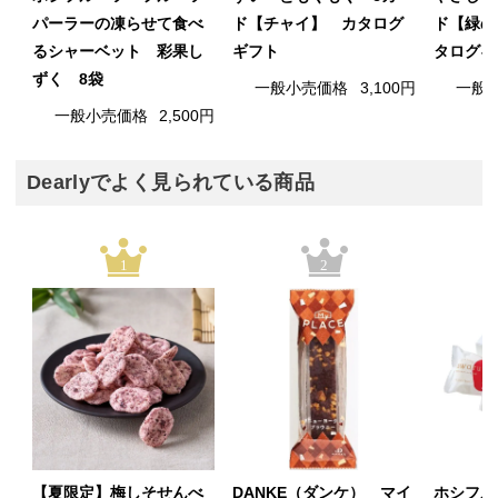
パーラーの凍らせて食べ
ド【チャイ】 カタログ
ド【緑の
るシャーベット 彩果し
ギフト
タログギ
ずく 8袋
一般小売価格
3,100円
一般
一般小売価格
2,500円
Dearlyでよく見られている商品
1
2
【夏限定】梅しそせんべ
DANKE（ダンケ） マイ
ホシフル