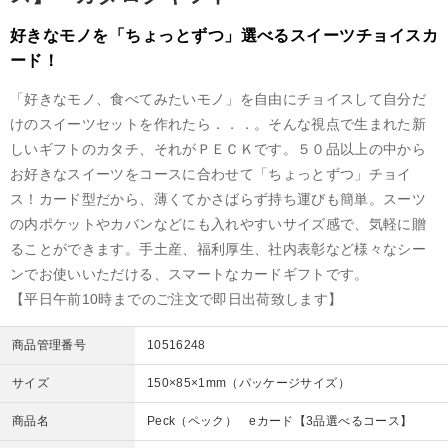
好きなモノを「ちょっとずつ」選べるスイーツチョイスカ
ード！
「好きなモノ、食べてみたいモノ」を自由にチョイスして自分だ
けのスイーツセットを作れたら．．．。そんな視点で生まれた新
しいギフトのカタチ、それがＰＥＣＫです。５０品以上の中から
お好きなスイーツをコースに合わせて「ちょっとずつ」チョイ
ス！カード型だから、薄くてかさばらず持ち運びも簡単。スーツ
の内ポケットやカバンなどにも入れやすいサイズ感で、気軽に贈
ることができます。手土産、福利厚生、社内表彰など様々なシー
ンでお使いいただける、スマートなカードギフトです。
【平日午前10時までのご注文で即日出荷致します】
商品管理番号
10516248
サイズ
150×85×1mm（パッケージサイズ）
商品名
Peck（ペック） eカード【3品選べるコース】