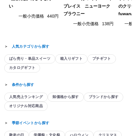
い
プレイス ニューヨーク
のクリー
ブラウニー
fuwaru
一般小売価格
440円
一般小売価格
138円
一般
＞
人気カテゴリから探す
ばら売り・単品スイーツ
箱入りギフト
プチギフト
カタログギフト
＞
条件から探す
人気売上ランキング
卸価格から探す
ブランドから探す
オリジナル対応商品
＞
季節イベントから探す
敬老の日
学園祭・文化祭
ハロウィン
クリスマス