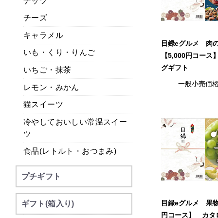
ナッツ
チーズ
キャラメル
目録eグルメ 肉
いも・くり・りんご
【5,000円コー
グギフト
いちご・抹茶
一般小売価
レモン・みかん
猫スイーツ
冷やしておいしい常温スイー
ツ
食品(レトルト・おつまみ)
プチギフト
目録eグルメ 果物【
ギフト(箱入り)
円コース】 カタ