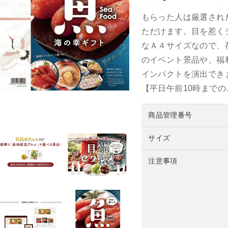
もらった人は厳選され
ただけます。目を惹く
なＡ４サイズなので、
のイベント景品や、福
インパクトを演出でき
【平日午前10時まで
商品管理番号
サイズ
注意事項