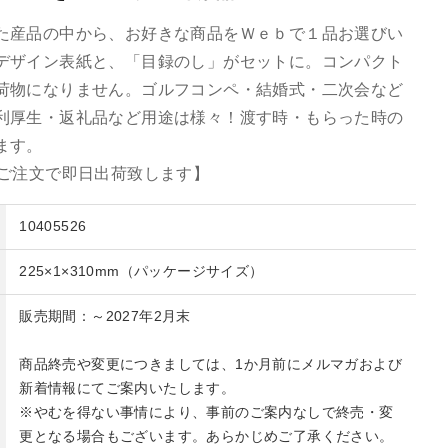
た産品の中から、お好きな商品をＷｅｂで１品お選びい
デザイン表紙と、「目録のし」がセットに。コンパクト
荷物になりません。ゴルフコンペ・結婚式・二次会など
利厚生・返礼品など用途は様々！渡す時・もらった時の
ます。
のご注文で即日出荷致します】
10405526
225×1×310mm（パッケージサイズ）
販売期間：～2027年2月末
商品終売や変更につきましては、1か月前にメルマガおよび
新着情報にてご案内いたします。
※やむを得ない事情により、事前のご案内なしで終売・変
更となる場合もございます。あらかじめご了承ください。