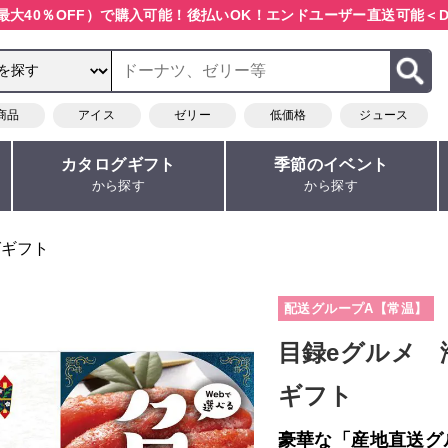
最大40％OFF）で購入可能！
後払いOK！エンドユーザー直送可能
＜D
商品
アイス
ゼリー
低価格
ジュース
カタログギフト
季節のイベント
から探す
から探す
グギフト
配送グループA【常温】
目録eグルメ 
ギフト
豪華な「産地直送グ