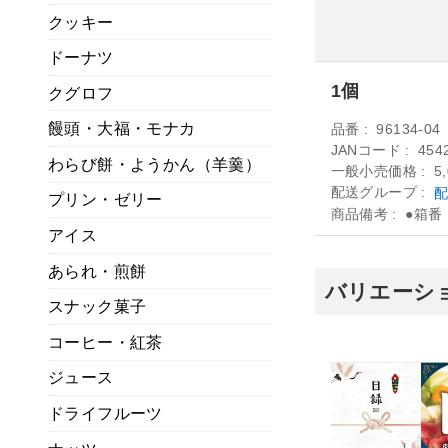
クッキー
ドーナツ
1個
クグロフ
饅頭・大福・モナカ
品番
96134-04
JANコード
454
わらび餅・ようかん（羊羹）
一般小売価格
5
配送グループ
配
プリン・ゼリー
商品備考
●箱番：
アイス
あられ・煎餅
バリエーショ
スナック菓子
コーヒー・紅茶
ジュース
ドライフルーツ