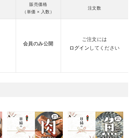
販売価格
注文数
（単価 × 入数）
ご注文には
会員のみ公開
ログイン
してください