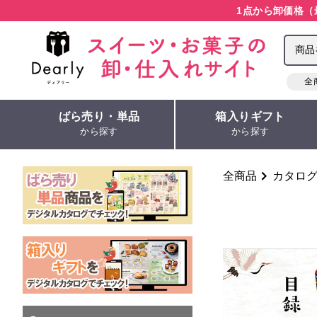
1点から卸価格（
全
ばら売り・単品
箱入りギフト
から探す
から探す
全商品
カタロ