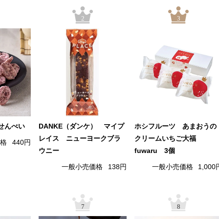
2
3
せんべい
DANKE（ダンケ） マイプ
ホシフルーツ あまおうの
レイス ニューヨークブラ
クリームいちご大福
価格
440円
ウニー
fuwaru 3個
一般小売価格
138円
一般小売価格
1,000
7
8