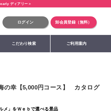
early ディアリー＞
ログイン
卸会員登録（無料）
こだわり検索
ご利用案内
海の幸【5,000円コース】 カタログ
ルメ」をＷｅｂで選べる景品