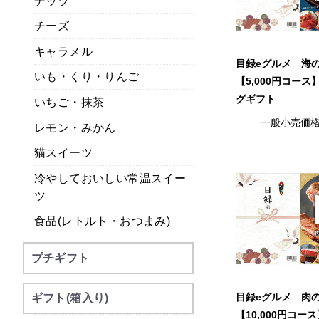
ナッツ
チーズ
キャラメル
目録eグルメ 海
いも・くり・りんご
【5,000円コー
グギフト
いちご・抹茶
一般小売価
レモン・みかん
猫スイーツ
冷やしておいしい常温スイー
ツ
食品(レトルト・おつまみ)
プチギフト
目録eグルメ 肉
ギフト(箱入り)
【10,000円コー