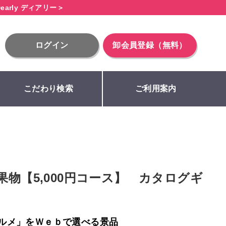
early ディアリー＞
ログイン
卸会員登録（無料）
こだわり検索
ご利用案内
果物【5,000円コース】 カタログギ
ルメ」をＷｅｂで選べる景品