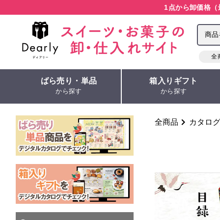
1点から卸価格（
全
ばら売り・単品
箱入りギフト
から探す
から探す
全商品
カタロ