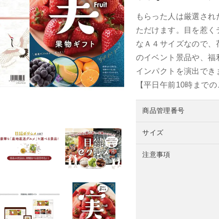
もらった人は厳選され
ただけます。目を惹く
なＡ４サイズなので、
のイベント景品や、福
インパクトを演出でき
【平日午前10時まで
商品管理番号
サイズ
注意事項