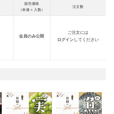
販売価格
注文数
（単価 × 入数）
ご注文には
会員のみ公開
ログイン
してください