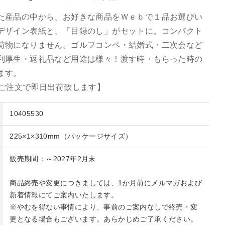
た産品の中から、お好きな商品をＷｅｂで１品お選びい
デザイン表紙と、「目録のし」がセットに。コンパクト
荷物になりません。ゴルフコンペ・結婚式・二次会など
利厚生・返礼品など用途は様々！渡す時・もらった時の
ます。
のご注文で即日出荷致します】
10405530
225×1×310mm（パッケージサイズ）
販売期間：～2027年2月末
商品終売や変更につきましては、1か月前にメルマガおよび
新着情報にてご案内いたします。
※やむを得ない事情により、事前のご案内なしで終売・変
更となる場合もございます。あらかじめご了承ください。