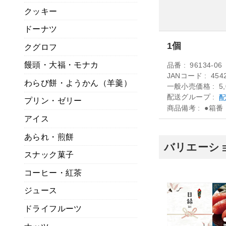
クッキー
ドーナツ
1個
クグロフ
饅頭・大福・モナカ
品番
96134-06
JANコード
454
わらび餅・ようかん（羊羹）
一般小売価格
5
配送グループ
配
プリン・ゼリー
商品備考
●箱番：
アイス
あられ・煎餅
バリエーショ
スナック菓子
コーヒー・紅茶
ジュース
ドライフルーツ