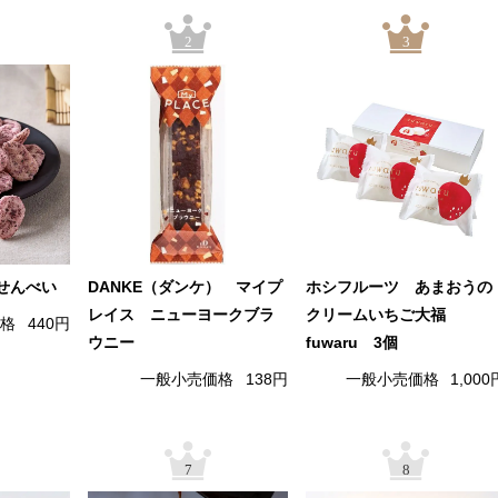
2
3
せんべい
DANKE（ダンケ） マイプ
ホシフルーツ あまおうの
レイス ニューヨークブラ
クリームいちご大福
価格
440円
ウニー
fuwaru 3個
一般小売価格
138円
一般小売価格
1,000
7
8