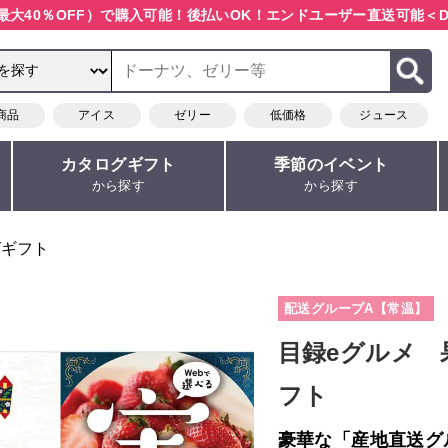
最大40％OFF）で購入可能！
後払いOK！エンドユーザー直送可能
＜D
商品
アイス
ゼリー
低価格
ジュース
カタログギフト
季節のイベント
から探す
から探す
グギフト
配送グループA【常温】
目録eグルメ 
フト
豪華な「産地直送グ