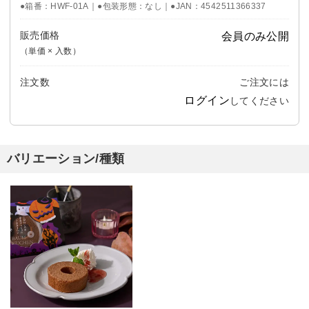
●箱番：HWF-01A｜●包装形態：なし｜●JAN：4542511366337
販売価格
会員のみ公開
（単価 × 入数）
注文数
ご注文には
ログイン
してください
バリエーション/種類