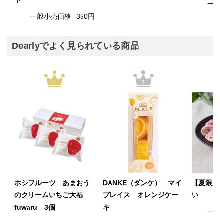
ト
一
一般小売価格
350円
Dearlyでよく見られている商品
1
2
ホシフルーツ あまおう
DANKE（ダンケ） マイ
【夏限定
のクリームいちご大福
プレイス オレンジケー
い
fuwaru 3個
キ
一