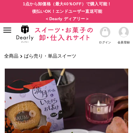
1点から卸価格（最大40％OFF）で購入可能！
後払いOK！エンドユーザー直送可能
＜Dearly ディアリー＞
ログイン
会員登録
全商品
ばら売り・単品スイーツ