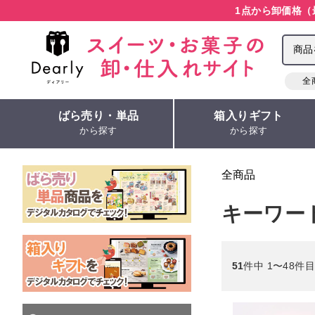
1点から卸価格（
全
ばら売り・単品
箱入りギフト
から探す
から探す
全商品
キーワー
51
件中 1〜48件