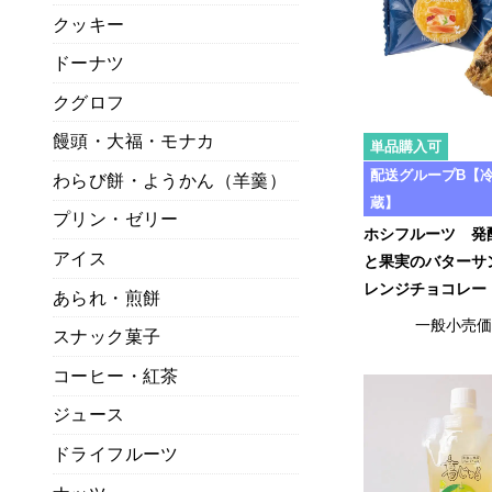
クッキー
ドーナツ
クグロフ
饅頭・大福・モナカ
単品購入可
配送グループB【
わらび餅・ようかん（羊羹）
蔵】
プリン・ゼリー
ホシフルーツ 発
アイス
と果実のバターサ
レンジチョコレー
あられ・煎餅
一般小売
スナック菓子
コーヒー・紅茶
ジュース
ドライフルーツ