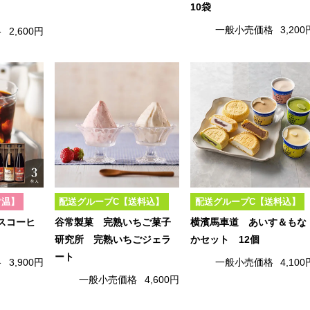
10袋
一般小売価格
3,200
格
2,600円
常温】
配送グループC【送料込】
配送グループC【送料込】
スコーヒ
谷常製菓 完熟いちご菓子
横濱馬車道 あいす＆もな
研究所 完熟いちごジェラ
かセット 12個
ート
格
3,900円
一般小売価格
4,100
一般小売価格
4,600円