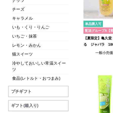
ナッツ
チーズ
キャラメル
単品購入可
いも・くり・りんご
配送グループA【
いちご・抹茶
【夏限定】亀久堂
る ジャバラ 18
レモン・みかん
一般小売
猫スイーツ
冷やしておいしい常温スイー
ツ
食品(レトルト・おつまみ)
プチギフト
ギフト(箱入り)