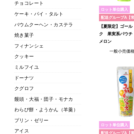
チョコレート
ロット単位購入
ケーキ・パイ・タルト
配送グループA【
バウムクーヘン・カステラ
【夏限定】ゴール
ク 果実系パウチ
焼き菓子
メロン
フィナンシェ
一般小売価
クッキー
ミルフイユ
ドーナツ
クグロフ
饅頭・大福・団子・モナカ
わらび餅・ようかん（羊羹）
プリン・ゼリー
ロット単位購入
アイス
配送グループA【