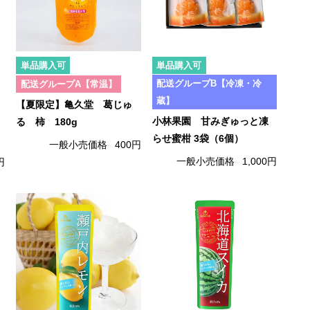
単品購入可
単品購入可
配送グループB【冷凍・冷
配送グループA【常温】
蔵】
【夏限定】亀久堂 葛じゅ
小林果園 甘みぎゅっと凍
る 柿 180g
らせ蜜柑 3袋（6個）
一般小売価格
400円
一般小売価格
1,000円
円