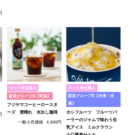
円
ロット単位購入
ロット単位購入
配送グループB【冷凍・冷
配送グループA【常温】
蔵】
フジヤマコーヒーロースタ
ホシフルーツ フルーツパ
ーズ 澄晴れ 水出し珈琲
円
ーラーのジャムで味わう生
一般小売価格
4,400円
乳アイス ミルクラウン
山口県産せとみ