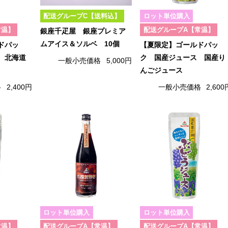
配送グループC【送料込】
ロット単位購入
常温】
配送グループA【常温】
銀座千疋屋 銀座プレミア
ムアイス＆ソルベ 10個
ドパッ
【夏限定】ゴールドパッ
 北海道
ク 国産ジュース 国産り
一般小売価格
5,000円
んごジュース
格
2,400円
一般小売価格
2,600
ロット単位購入
ロット単位購入
常温】
配送グループA【常温】
配送グループA【常温】