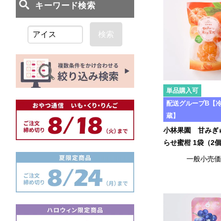
検索
単品購入可
配送グループB【
蔵】
小林果園 甘みぎ
らせ蜜柑 1袋（2
一般小売