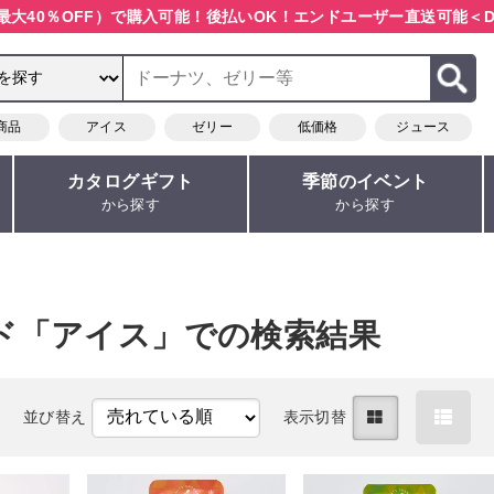
最大40％OFF）で購入可能！
後払いOK！エンドユーザー直送可能
＜D
商品
アイス
ゼリー
低価格
ジュース
カタログギフト
季節のイベント
から探す
から探す
ド「アイス」での検索結果
目
並び替え
表示切替