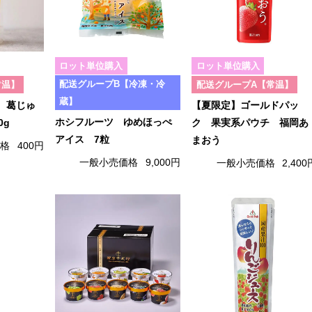
ロット単位購入
ロット単位購入
配送グループB【冷凍・冷
常温】
配送グループA【常温】
蔵】
 葛じゅ
【夏限定】ゴールドパッ
ホシフルーツ ゆめほっぺ
0g
ク 果実系パウチ 福岡あ
アイス 7粒
まおう
価格
400円
一般小売価格
9,000円
一般小売価格
2,400