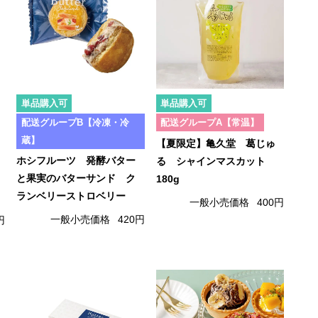
単品購入可
単品購入可
配送グループB【冷凍・冷
配送グループA【常温】
蔵】
【夏限定】亀久堂 葛じゅ
ホシフルーツ 発酵バター
る シャインマスカット
と果実のバターサンド ク
180g
ランベリーストロベリー
一般小売価格
400円
一般小売価格
420円
円