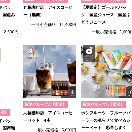
ドパッ
丸福珈琲店 アイスコーヒ
【夏限定】ゴールドパッ
 国産み
ー（無糖）
ク 国産ジュース 国産ぶ
どうジュース
一般小売価格
14,400円
格
2,600円
一般小売価格
2,600
配送グループA【常温】
配送グループA【常温】
常温】
丸福珈琲店 アイスコーヒ
ホシフルーツ フルーツパ
ーセット 4本
ーラーの凍らせて食べるシ
ドパッ
ャーベット 彩果しずく
 国産和
一般小売価格
5,000円