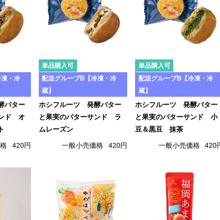
単品購入可
単品購入可
冷凍・冷
配送グループB【冷凍・冷
配送グループB【冷凍・冷
蔵】
蔵】
酵バター
ホシフルーツ 発酵バター
ホシフルーツ 発酵バター
ンド オ
と果実のバターサンド ラ
と果実のバターサンド 小
ト
ムレーズン
豆＆黒豆 抹茶
価格
420円
一般小売価格
420円
一般小売価格
420