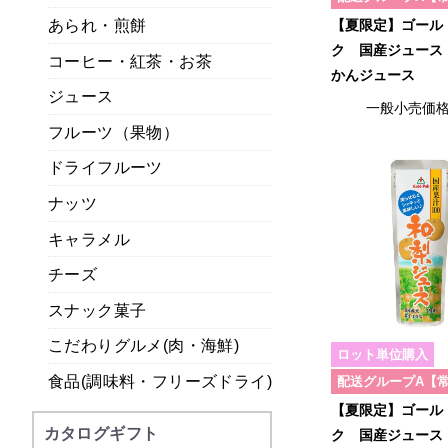
あられ・煎餅
【夏限定】ゴール
ク 国産ジュース
コーヒー・紅茶・お茶
かんジュース
ジュース
一般小売価
フルーツ（果物）
ドライフルーツ
ナッツ
キャラメル
チーズ
スナック菓子
こだわりグルメ(肉・海鮮)
ロット単位購入
食品(調味料・フリーズドライ)
配送グループA【
【夏限定】ゴール
カタログギフト
ク 国産ジュース