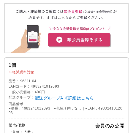
1個
軽減税率対象
品番
96311-04
JANコード
4983241012093
一般小売価格
400円
配送グループ
配送グループA ※詳細はこちら
商品備考
●箱番：4983241012093｜●包装形態：なし｜●JAN：49832410120
93
販売価格
会員のみ公開
（単価 × 入数）