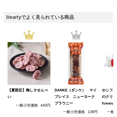
Dearlyでよく見られている商品
1
2
【夏限定】梅しそせんべ
DANKE（ダンケ） マイ
ホシフル
い
プレイス ニューヨーク
のクリー
ブラウニー
fuwaru
一般小売価格
440円
一般小売価格
138円
一般