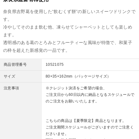
奈良県吉野葛を使用した“飲むくず餅”の新しいスイーツドリンクで
す。
冷やしてそのまま飲む他、凍らせてシャーベットとしても楽しめ
ます。
透明感のある葛のとろみとフルーティーな風味が特徴で、和菓子
の枠を超えた新感覚の一品です。
商品管理番号
10521075
サイズ
80×35×162mm（パッケージサイズ）
注意事項
※クレジット決済をご希望の場合、
ご注文日から60日以内に納品となるスケジュールで
のご注文をお願いいたします。
こちらの商品は【夏季限定】商品となります。
ご注文期間スケジュールがございますのでご注意く
ださいませ。