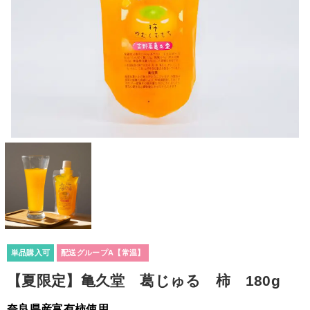
単品購入可
配送グループA【常温】
【夏限定】亀久堂 葛じゅる 柿 180g
奈良県産富有柿使用