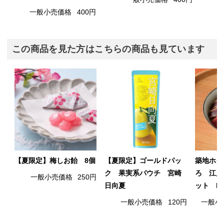
一般小売価格
400円
この商品を見た方はこちらの商品も見ています
【夏限定】梅しお飴 8個
【夏限定】ゴールドパッ
築地ホク
ク 果実系パウチ 宮崎
ろ 江戸
一般小売価格
250円
日向夏
ット B
一般小売価格
120円
一般小