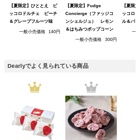
【夏限定】ひととえ ピ
【夏限定】Fudge
【夏限定
ッコロドルチェ ピーチ
Concierge（ファッジコ
ッコロド
＆グレープフルーツ味
ンシェルジュ） レモン
ル＆パイ
＆はちみつポップコーン
一般小売価格
140円
一
一般小売価格
300円
Dearlyでよく見られている商品
1
2