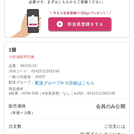
1個
軽減税率対象
品番
96310-03
JANコード
4542511365149
一般小売価格
300円
配送グループ
配送グループA ※詳細はこちら
商品備考
●箱番：HFW-04B｜●包装形態：なし｜●JAN：4542511365149
販売価格
会員のみ公開
（単価 × 入数）
注文数
ご注文には