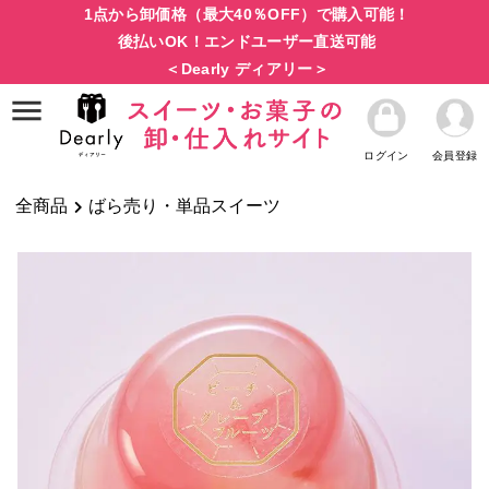
1点から卸価格（最大40％OFF）で購入可能！
後払いOK！エンドユーザー直送可能
＜Dearly ディアリー＞
ログイン
会員登録
全商品
ばら売り・単品スイーツ