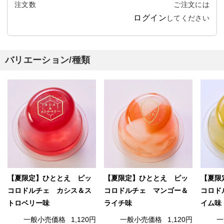
注文数
ご注文には
ログイン
してください
バリエーション/種類
【夏限定】ひととえ ピッ
【夏限定】ひととえ ピッ
【夏限
コロドルチェ カシス＆ス
コロドルチェ マンゴー＆
コロド
トロベリー味
ライチ味
イム味
一般小売価格
1,120円
一般小売価格
1,120円
一