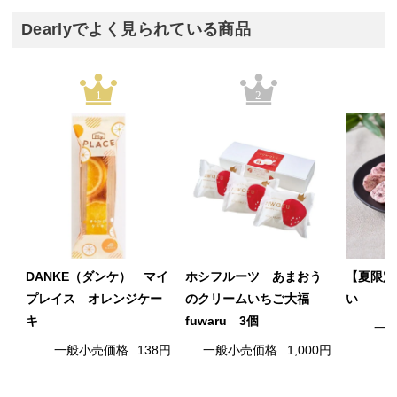
Dearlyでよく見られている商品
1
2
DANKE（ダンケ） マイ
ホシフルーツ あまおう
【夏限定
プレイス オレンジケー
のクリームいちご大福
い
キ
fuwaru 3個
一
一般小売価格
138円
一般小売価格
1,000円