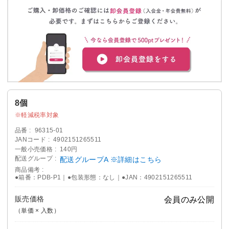
8個
軽減税率対象
品番
96315-01
JANコード
4902151265511
一般小売価格
140円
配送グループ
配送グループA ※詳細はこちら
商品備考
●箱番：PDB-P1｜●包装形態：なし｜●JAN：4902151265511
販売価格
会員のみ公開
（単価 × 入数）