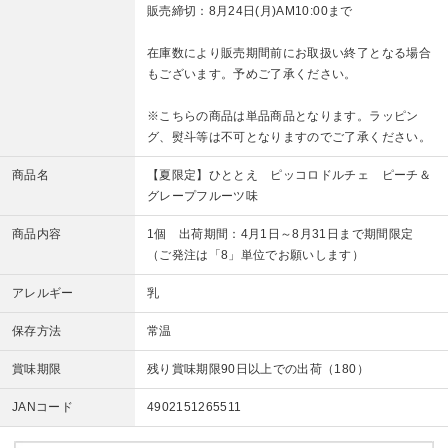
販売締切：8月24日(月)AM10:00まで
在庫数により販売期間前にお取扱い終了となる場合
もございます。予めご了承ください。
※こちらの商品は単品商品となります。ラッピン
グ、熨斗等は不可となりますのでご了承ください。
商品名
【夏限定】ひととえ ピッコロドルチェ ピーチ＆
グレープフルーツ味
商品内容
1個 出荷期間：4月1日～8月31日まで期間限定
（ご発注は「8」単位でお願いします）
アレルギー
乳
保存方法
常温
賞味期限
残り賞味期限90日以上での出荷（180）
JANコード
4902151265511