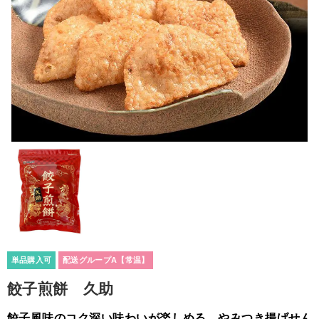
単品購入可
配送グループA【常温】
餃子煎餅 久助
餃子風味のコク深い味わいが楽しめる、やみつき揚げせん