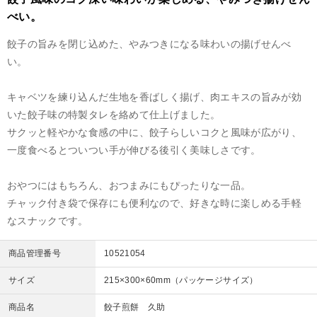
べい。
餃子の旨みを閉じ込めた、やみつきになる味わいの揚げせんべ
い。
キャベツを練り込んだ生地を香ばしく揚げ、肉エキスの旨みが効
いた餃子味の特製タレを絡めて仕上げました。
サクッと軽やかな食感の中に、餃子らしいコクと風味が広がり、
一度食べるとついつい手が伸びる後引く美味しさです。
おやつにはもちろん、おつまみにもぴったりな一品。
チャック付き袋で保存にも便利なので、好きな時に楽しめる手軽
なスナックです。
商品管理番号
10521054
サイズ
215×300×60mm（パッケージサイズ）
商品名
餃子煎餅 久助