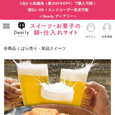
1点から卸価格（最大40％OFF）で購入可能！
後払いOK！エンドユーザー直送可能
＜Dearly ディアリー＞
ログイン
会員登録
全商品
ばら売り・単品スイーツ