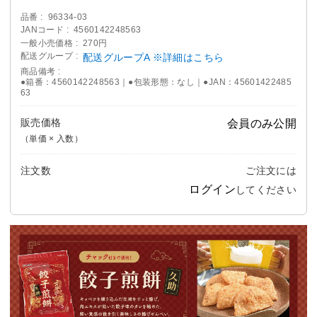
品番
96334-03
JANコード
4560142248563
一般小売価格
270円
配送グループ
配送グループA ※詳細はこちら
商品備考
●箱番：4560142248563｜●包装形態：なし｜●JAN：45601422485
63
販売価格
会員のみ公開
（単価 × 入数）
注文数
ご注文には
ログイン
してください