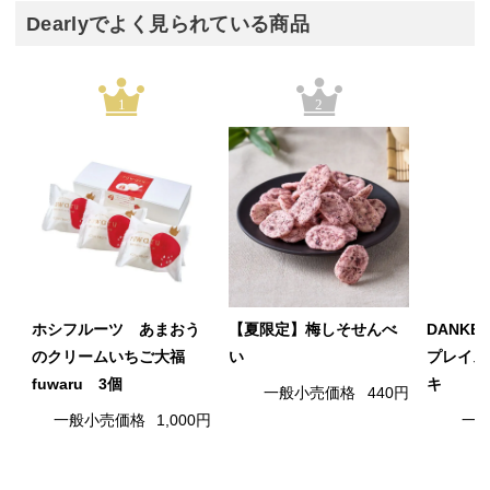
Dearlyでよく見られている商品
1
2
ホシフルーツ あまおう
【夏限定】梅しそせんべ
DANK
のクリームいちご大福
い
プレイス
fuwaru 3個
キ
一般小売価格
440円
一般小売価格
1,000円
一