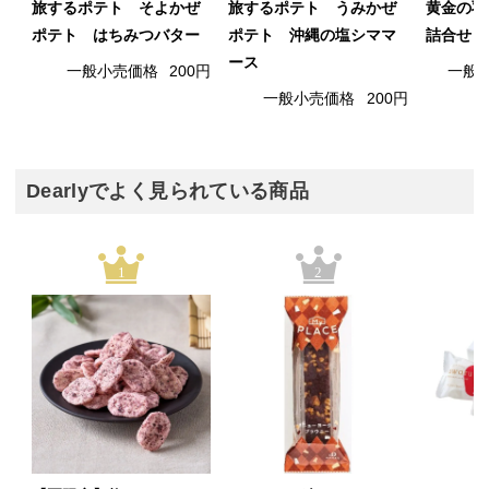
旅するポテト そよかぜ
旅するポテト うみかぜ
黄金の羽
ポテト はちみつバター
ポテト 沖縄の塩シママ
詰合せ 
ース
一般小売価格
200円
一般
一般小売価格
200円
Dearlyでよく見られている商品
1
2