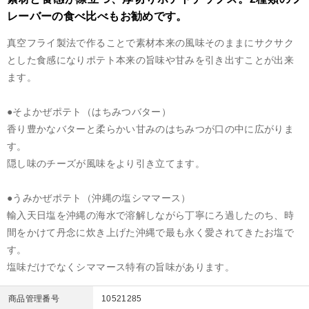
レーバーの食べ比べもお勧めです。
真空フライ製法で作ることで素材本来の風味そのままにサクサク
とした食感になりポテト本来の旨味や甘みを引き出すことが出来
ます。
●そよかぜポテト（はちみつバター）
香り豊かなバターと柔らかい甘みのはちみつが口の中に広がりま
す。
隠し味のチーズが風味をより引き立てます。
●うみかぜポテト（沖縄の塩シママース）
輸入天日塩を沖縄の海水で溶解しながら丁寧にろ過したのち、時
間をかけて丹念に炊き上げた沖縄で最も永く愛されてきたお塩で
す。
塩味だけでなくシママース特有の旨味があります。
商品管理番号
10521285