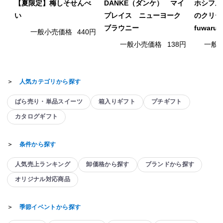
【夏限定】梅しそせんべ
DANKE（ダンケ） マイ
ホシフル
い
プレイス ニューヨーク
のクリー
ブラウニー
fuwaru
一般小売価格
440円
一般小売価格
138円
一般
＞
人気カテゴリから探す
ばら売り・単品スイーツ
箱入りギフト
プチギフト
カタログギフト
＞
条件から探す
人気売上ランキング
卸価格から探す
ブランドから探す
オリジナル対応商品
＞
季節イベントから探す