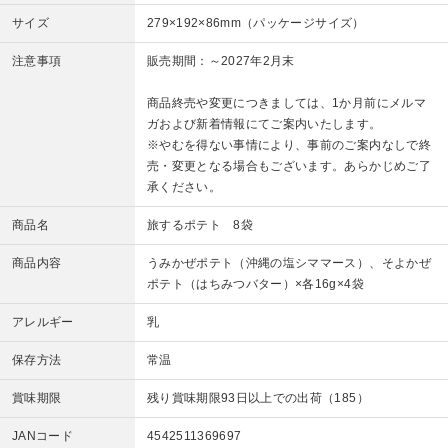
サイズ
279×192×86mm（パッケージサイズ）
注意事項
販売期間：～2027年2月末
商品終売や変更につきましては、1か月前にメルマ
ガおよび新着情報にてご案内いたします。
※やむを得ない事情により、事前のご案内なしで終
売・変更となる場合もございます。あらかじめご了
承ください。
商品名
旅するポテト 8袋
商品内容
うみかぜポテト（沖縄の塩シママース）、そよかぜ
ポテト（はちみつバター）×各16g×4袋
アレルギー
乳
保存方法
常温
賞味期限
残り賞味期限93日以上での出荷（185）
JANコード
4542511369697