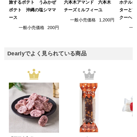
旅するポテト うみかぜ
六本木アマンド 六本木
ホテルオ
ポテト 沖縄の塩シママ
チーズミルフィーユ
ターとブ
ース
クーヘン
一般小売価格
1,200円
一般小売価格
200円
一
Dearlyでよく見られている商品
1
2