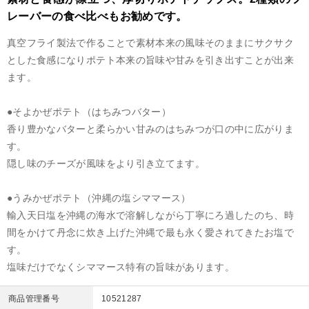
レーバーの食べ比べもお勧めです。
真空フライ製法で作ることで素材本来の風味そのままにサクサク
とした食感になりポテト本来の旨味や甘みを引き出すことが出来
ます。
●そよかぜポテト（はちみつバター）
香り豊かなバターと柔らかい甘みのはちみつが口の中に広がりま
す。
隠し味のチーズが風味をより引き立てます。
●うみかぜポテト（沖縄の塩シママース）
輸入天日塩を沖縄の海水で溶解しながら丁寧にろ過したのち、時
間をかけて丹念に炊き上げた沖縄で最も永く愛されてきたお塩で
す。
塩味だけでなくシママース特有の旨味があります。
商品管理番号
10521287