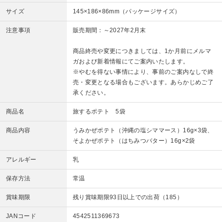
サイズ
145×186×86mm（パッケージサイズ）
注意事項
販売期間：～2027年2月末
商品終売や変更につきましては、1か月前にメルマ
ガおよび新着情報にてご案内いたします。
※やむを得ない事情により、事前のご案内なしで終
売・変更となる場合もございます。あらかじめご了
承ください。
商品名
旅するポテト 5袋
商品内容
うみかぜポテト（沖縄の塩シママース）16g×3袋、
そよかぜポテト（はちみつバター）16g×2袋
アレルギー
乳
保存方法
常温
賞味期限
残り賞味期限93日以上での出荷（185）
JANコード
4542511369673