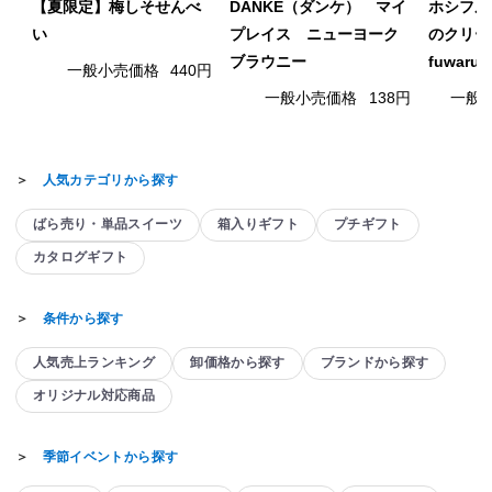
【夏限定】梅しそせんべ
DANKE（ダンケ） マイ
ホシフル
い
プレイス ニューヨーク
のクリー
ブラウニー
fuwaru
一般小売価格
440円
一般小売価格
138円
一般
＞
人気カテゴリから探す
ばら売り・単品スイーツ
箱入りギフト
プチギフト
カタログギフト
＞
条件から探す
人気売上ランキング
卸価格から探す
ブランドから探す
オリジナル対応商品
＞
季節イベントから探す