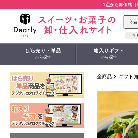
1点から卸価格（
全
ばら売り・単品
箱入りギフト
から探す
から探す
全商品
ギフト(