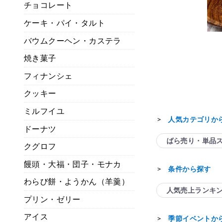
チョコレート
ケーキ・パイ・タルト
甘美
バウムクーヘン・カステラ
ホシフルーツ
きと甘美菓子の詰合せ
焼き菓子
果実のしっとりパウンドケーキ
品有り）
フィナンシェ
常温
常温
クッキー
ミルフイユ
人気カテゴリか
＞
ドーナツ
ばら売り・単品
クグロフ
饅頭・大福・団子・モナカ
条件から探す
＞
わらび餅・ようかん（羊羹）
人気売上ランキ
プリン・ゼリー
アイス
季節イベントか
＞