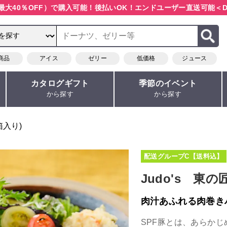
最大40％OFF）で購入可能！
後払いOK！エンドユーザー直送可能
＜D
商品
アイス
ゼリー
低価格
ジュース
カタログギフト
季節のイベント
から探す
から探す
箱入り)
配送グループC【送料込】
Judo's 東
肉汁あふれる肉巻き
SPF豚とは、あらか