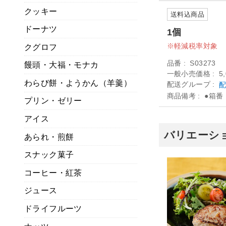
クッキー
送料込商品
ドーナツ
1個
軽減税率対象
クグロフ
品番
S03273
饅頭・大福・モナカ
一般小売価格
5
わらび餅・ようかん（羊羹）
配送グループ
配
商品備考
●箱番
プリン・ゼリー
アイス
バリエーショ
あられ・煎餅
スナック菓子
コーヒー・紅茶
ジュース
ドライフルーツ