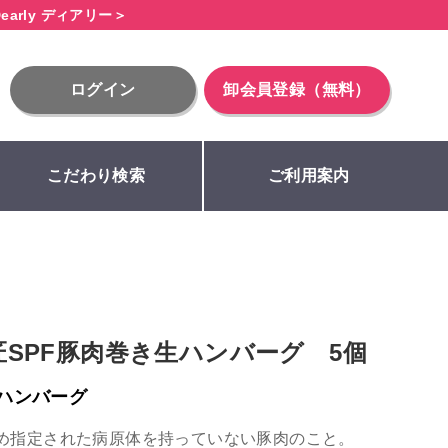
early ディアリー＞
ログイン
卸会員登録（無料）
こだわり検索
ご利用案内
の匠SPF豚肉巻き生ハンバーグ 5個
ハンバーグ
じめ指定された病原体を持っていない豚肉のこと。