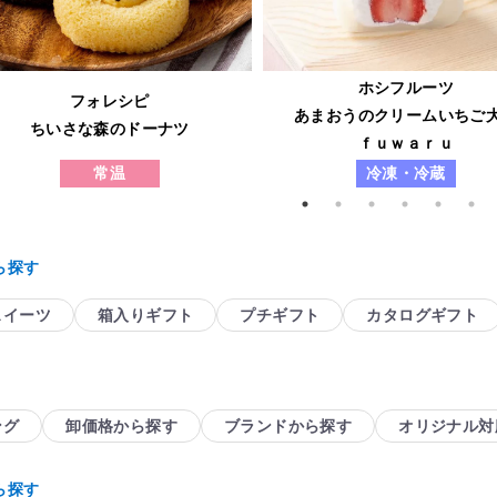
ホシフルーツ
フォレシピ
あまおうのクリームいちご
ちいさな森のドーナツ
ｆｕｗａｒｕ
常温
冷凍・冷蔵
ら探す
スイーツ
箱入りギフト
プチギフト
カタログギフト
ング
卸価格から探す
ブランドから探す
オリジナル対
ら探す