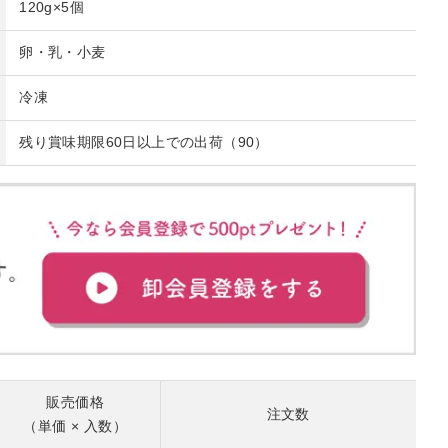
120g×5個
卵・乳・小麦
冷凍
残り賞味期限60日以上での出荷（90）
販売価格
注文数
（単価 × 入数）