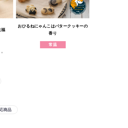
ホシ
おひるねにゃんこはバタークッキーの
大福
発酵バタ
香り
バタ
常温
冷凍
応商品