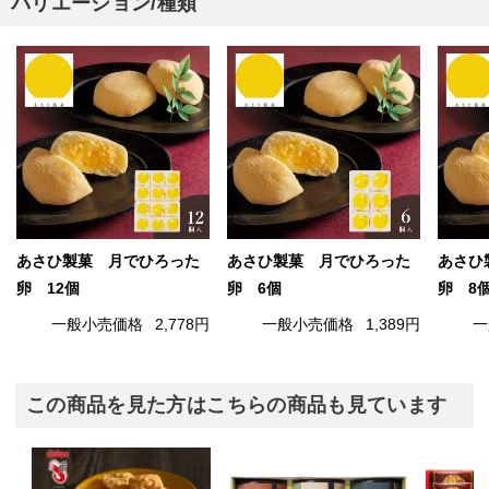
バリエーション/種類
あさひ製菓 月でひろった
あさひ製菓 月でひろった
あさひ
卵 12個
卵 6個
卵 8
一般小売価格
2,778円
一般小売価格
1,389円
一
この商品を見た方はこちらの商品も見ています