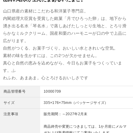
山口県産の素材にこだわる和洋菓子専門店。
内閣総理大臣賞を受賞した銘菓「月でひろった卵」は、地下から
湧き出る名水「琴名水」で蒸しあげたしっとり生地と、とろり滑
らかなミルククリーム、国産和栗のハーモニーが口の中で上品に
広がります。
自然がつくる、お菓子づくり。おいしい水ときれいな空気。
素材の味を生かすには、この2つが欠かせません。
真心と自然の恵みを込めながら、今日もお菓子をつくっていま
す。ふ
わふわ、あまあま。心とろけるおいしさです
商品管理番号
10000709
サイズ
335×176×75mm（パッケージサイズ）
注意事項
販売期間：～2027年2月末
商品終売や変更につきましては、1か月前にメルマ
ガおよび新着情報にてご案内いたします。