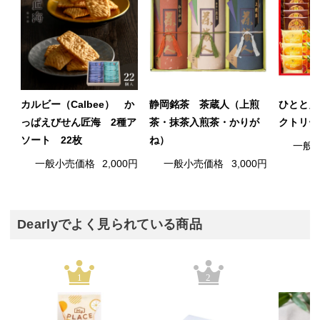
カルビー（Calbee） か
静岡銘茶 茶蔵人（上煎
ひととえ
っぱえびせん匠海 2種ア
茶・抹茶入煎茶・かりが
クトリー
ソート 22枚
ね）
一般
一般小売価格
2,000円
一般小売価格
3,000円
Dearlyでよく見られている商品
1
2