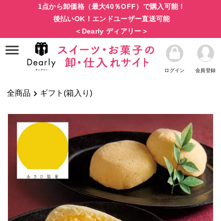
1点から卸価格（最大40％OFF）で購入可能！
後払いOK！エンドユーザー直送可能
＜Dearly ディアリー＞
ログイン
会員登録
全商品
ギフト(箱入り)