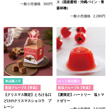
ス（国産蜜柑・沖縄パイン・青
一般小売価格
350円
森林檎）
一般小売価格
2,280円
単品購入可
ロット単位購入
配送グループA【常温】
配送グループA【常温】
【クリスマス限定】とろける口
【夏限定】ハートリー 塩トマ
どけのクリスマスショコラ プ
トゼリー
レーン
一般小売価格
3,520円