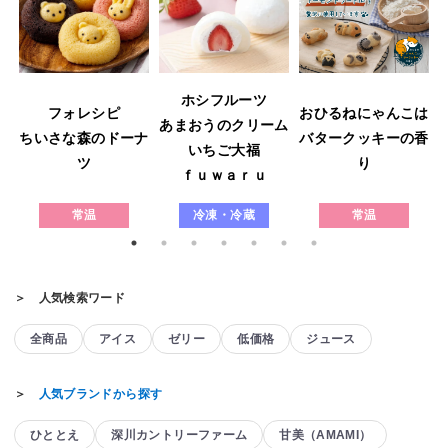
ホシフルーツ
フォレシピ
おひるねにゃんこは
あまおうのクリーム
ウ
ちいさな森のドーナ
バタークッキーの香
いちご大福
ツ
り
ｆｕｗａｒｕ
常温
冷凍・冷蔵
常温
＞ 人気検索ワード
全商品
アイス
ゼリー
低価格
ジュース
＞
人気ブランドから探す
ひととえ
深川カントリーファーム
甘美（AMAMI）