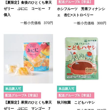
配送グループA【常温】
【夏限定】食後のひとくち寒天
ゼリー ぷにに コーヒー 7
ホシフルーツ 芳果フィナンシ
個入
ェ 杏仁×ストロベリー
一般小売価格
370円
一般小売価格
300円
単品購入可
単品購入可
配送グループA【常温】
配送グループA【常温】
【夏限定】果実のひとくち寒天
秋川牧園 こどもハヤシ
ゼリー ぷにに マンゴー 7