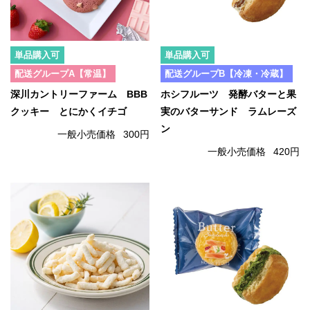
単品購入可
単品購入可
配送グループA【常温】
配送グループB【冷凍・冷蔵】
深川カントリーファーム BBB
ホシフルーツ 発酵バターと果
クッキー とにかくイチゴ
実のバターサンド ラムレーズ
ン
一般小売価格
300円
一般小売価格
420円