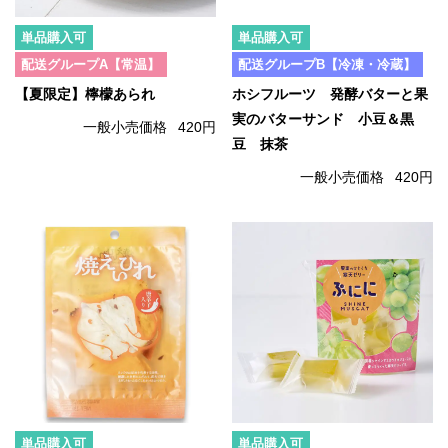
単品購入可
単品購入可
配送グループA【常温】
配送グループB【冷凍・冷蔵】
【夏限定】檸檬あられ
ホシフルーツ 発酵バターと果
実のバターサンド 小豆＆黒
一般小売価格
420円
豆 抹茶
一般小売価格
420円
単品購入可
単品購入可