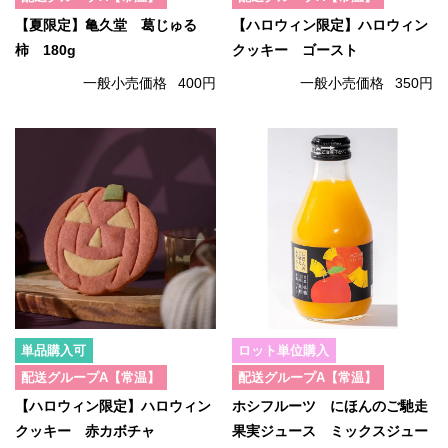
【夏限定】亀久堂 葛じゅる
【ハロウィン限定】ハロウィン
柿 180g
クッキー ゴースト
一般小売価格
400円
一般小売価格
350円
単品購入可
ロット単位購入
配送グループA【常温】
配送グループA【常温】
【ハロウィン限定】ハロウィン
ホシフルーツ にほんのご馳走
クッキー 赤カボチャ
果実ジュース ミックスジュー