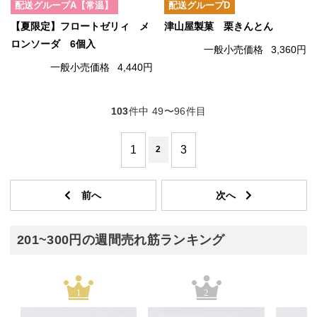
配送グループA【常温】
配送グループD
【夏限定】フロートゼリィ メ
津山屋製菓 栗きんとん
ロンソーダ 6個入
一般小売価格
3,360円
一般小売価格
4,440円
103
件中 49〜96件目
1
3
2
201~300円の週間売れ筋ランキング
1
2