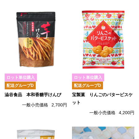
ロット単位購入
ロット単位購入
配送グループD
配送グループD
澁谷食品 本和香糖芋けんぴ
宝製菓 りんごのバタービスケ
ット
一般小売価格
2,700円
一般小売価格
4,200円