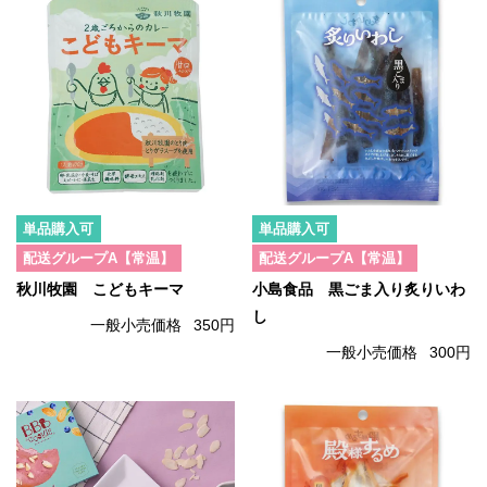
単品購入可
単品購入可
配送グループA【常温】
配送グループA【常温】
秋川牧園 こどもキーマ
小島食品 黒ごま入り炙りいわ
し
一般小売価格
350円
一般小売価格
300円