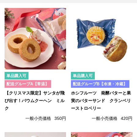
単品購入可
単品購入可
配送グループA【常温】
配送グループB【冷凍・冷蔵】
【クリスマス限定】サンタが飛
ホシフルーツ 発酵バターと果
び出す！バウムクーヘン ミル
実のバターサンド クランベリ
ク
ーストロベリー
一般小売価格
350円
一般小売価格
420円