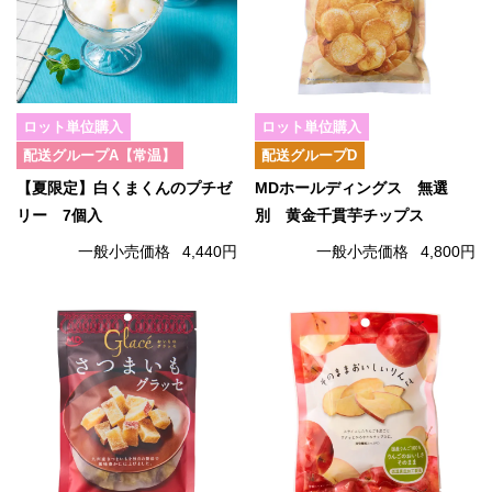
ロット単位購入
ロット単位購入
配送グループA【常温】
配送グループD
【夏限定】白くまくんのプチゼ
MDホールディングス 無選
リー 7個入
別 黄金千貫芋チップス
一般小売価格
4,440円
一般小売価格
4,800円