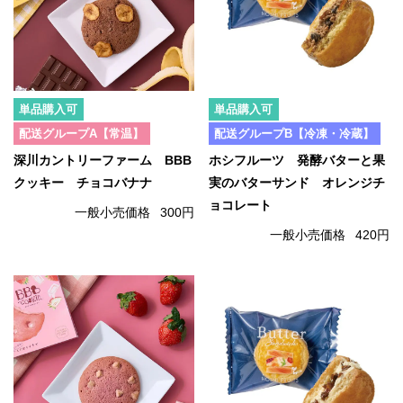
単品購入可
単品購入可
配送グループA【常温】
配送グループB【冷凍・冷蔵】
深川カントリーファーム BBB
ホシフルーツ 発酵バターと果
クッキー チョコバナナ
実のバターサンド オレンジチ
ョコレート
一般小売価格
300円
一般小売価格
420円