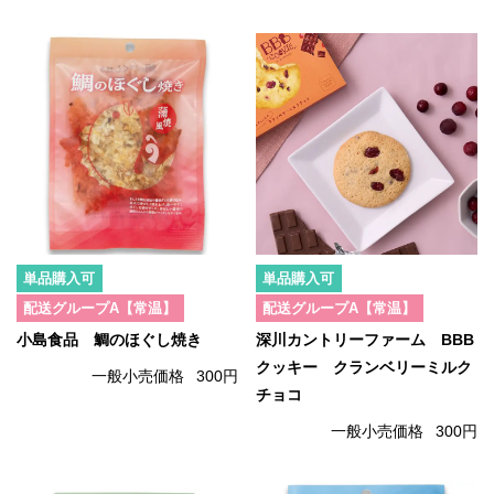
単品購入可
単品購入可
配送グループA【常温】
配送グループA【常温】
小島食品 鯛のほぐし焼き
深川カントリーファーム BBB
クッキー クランベリーミルク
一般小売価格
300円
チョコ
一般小売価格
300円