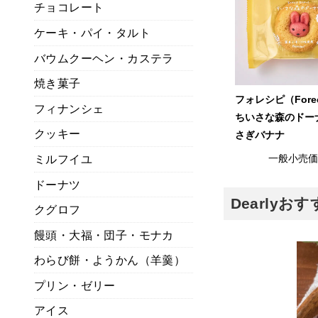
チョコレート
ケーキ・パイ・タルト
バウムクーヘン・カステラ
焼き菓子
フォレシピ（Fore
フィナンシェ
ちいさな森のドー
クッキー
さぎバナナ
一般小売
ミルフイユ
ドーナツ
Dearly
クグロフ
饅頭・大福・団子・モナカ
わらび餅・ようかん（羊羹）
プリン・ゼリー
アイス