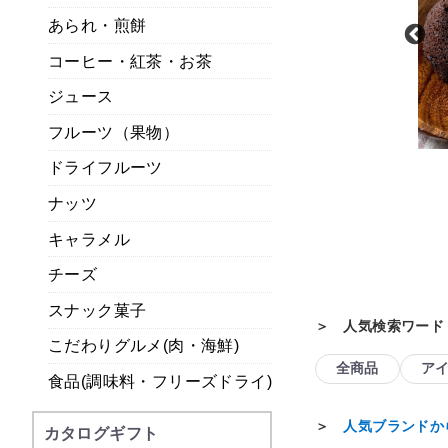
あられ・煎餅
コーヒー・紅茶・お茶
ジュース
フルーツ（果物）
甘美
ドライフルーツ
ホシフルーツ
きと甘美菓子の詰合せ
果実のしっとりパウンドケーキ
ナッツ
品有り）
キャラメル
常温
常温
チーズ
スナック菓子
＞ 人気検索ワード
こだわりグルメ(肉・海鮮)
全商品
ア
食品(調味料・フリーズドライ)
＞
人気ブランドか
カタログギフト