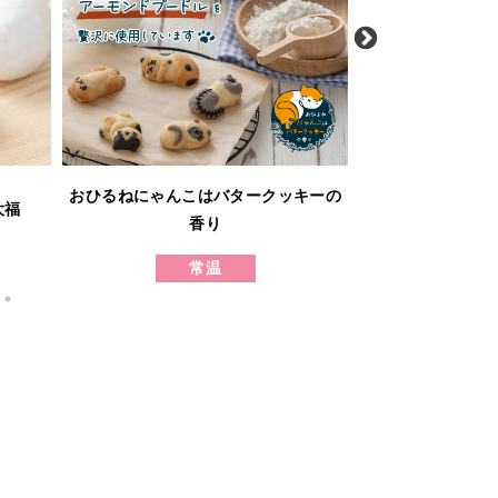
ホシ
おひるねにゃんこはバタークッキーの
大福
発酵バタ
香り
バタ
常温
冷凍