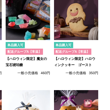
単品購入可
単品購入可
配送グループA【常温】
配送グループA【常温】
【ハロウィン限定】魔女の
【ハロウィン限定】ハロウ
宝石琥珀糖
ィンクッキー ゴースト
円
一般小売価格
460円
一般小売価格
350円