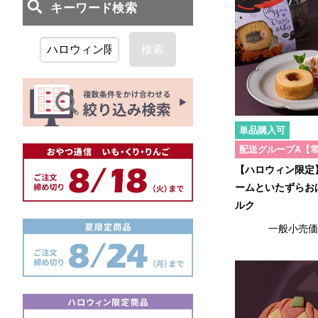
検索
単品購入可
配送グループA【
【ハロウィン限定
ームといたずらお
ルク
一般小売