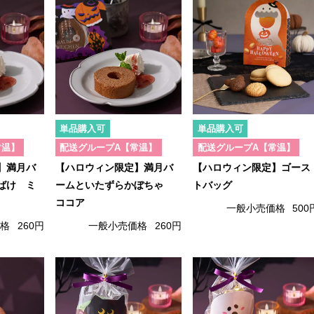
単品購入可
単品購入可
常温】
配送グループA【常温】
配送グループA【常温】
】満月バ
【ハロウィン限定】満月バ
【ハロウィン限定】ゴース
ばけ ミ
ームといたずらかぼちゃ
トバッグ
ココア
一般小売価格
500
価格
260円
一般小売価格
260円