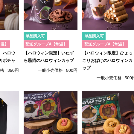
単品購入可
単品購入可
常温】
配送グループA【常温】
配送グループA【常温】
】ハロウ
【ハロウィン限定】いたず
【ハロウィン限定】ひょっ
カボチャ
ら黒猫のハロウィンカップ
こりおばけのハロウィンカ
ップ
価格
350円
一般小売価格
500円
一般小売価格
500