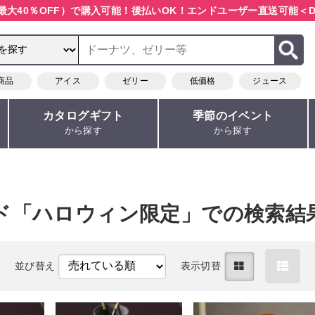
最大40％OFF）で購入可能！
後払いOK！エンドユーザー直送可能
＜D
商品
アイス
ゼリー
低価格
ジュース
カタログギフト
季節のイベント
から探す
から探す
ド「ハロウィン限定」での検索結
目
並び替え
表示切替