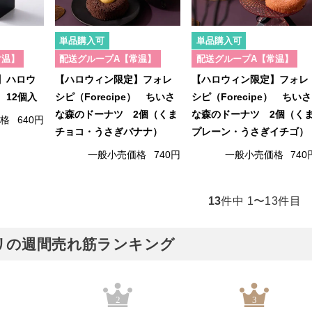
単品購入可
単品購入可
常温】
配送グループA【常温】
配送グループA【常温】
】ハロウ
【ハロウィン限定】フォレ
【ハロウィン限定】フォレ
 12個入
シピ（Forecipe） ちいさ
シピ（Forecipe） ちいさ
な森のドーナツ 2個（くま
な森のドーナツ 2個（く
価格
640円
チョコ・うさぎバナナ）
プレーン・うさぎイチゴ）
一般小売価格
740円
一般小売価格
740
13
件中 1〜13件目
リの週間売れ筋ランキング
2
3