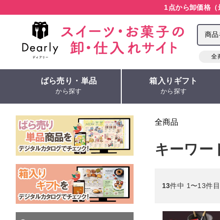
1点から卸価格（
全
ばら売り・単品
箱入りギフト
から探す
から探す
全商品
キーワー
13
件中 1〜13件