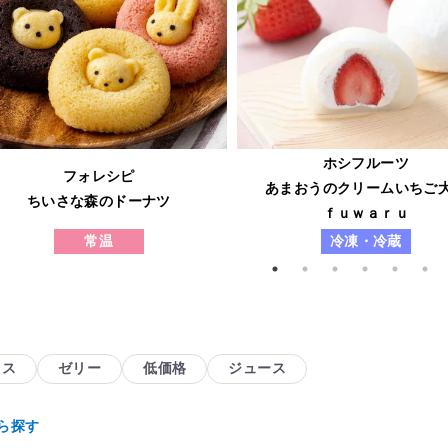
ホシフルーツ
フォレシピ
あまおうのクリームいちご
ちいさな森のドーナツ
ｆｕｗａｒｕ
常温
冷凍・冷蔵
イス
ゼリー
低価格
ジュース
ら探す