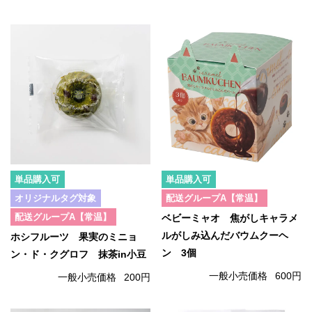
単品購入可
単品購入可
オリジナルタグ対象
配送グループA【常温】
配送グループA【常温】
ベビーミャオ 焦がしキャラメ
ルがしみ込んだバウムクーヘ
ホシフルーツ 果実のミニョ
ン 3個
ン・ド・クグロフ 抹茶in小豆
一般小売価格
600円
一般小売価格
200円