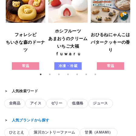
ホシフルーツ
フォレシピ
おひるねにゃんこは
あまおうのクリーム
ウ
ちいさな森のドーナ
バタークッキーの香
いちご大福
ツ
り
ｆｕｗａｒｕ
常温
冷凍・冷蔵
常温
＞ 人気検索ワード
全商品
アイス
ゼリー
低価格
ジュース
＞
人気ブランドから探す
ひととえ
深川カントリーファーム
甘美（AMAMI）