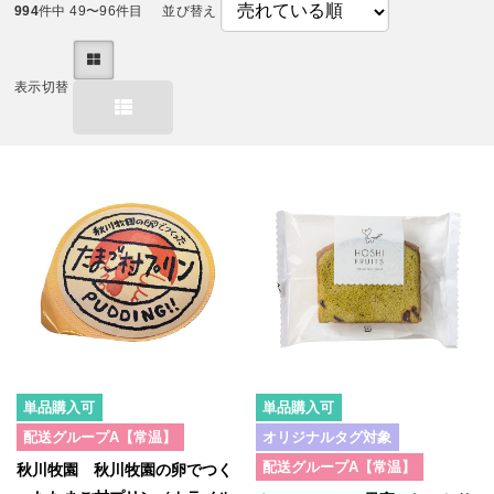
994
件中 49〜96件目
並び替え
表示切替
単品購入可
単品購入可
配送グループA【常温】
オリジナルタグ対象
配送グループA【常温】
秋川牧園 秋川牧園の卵でつく