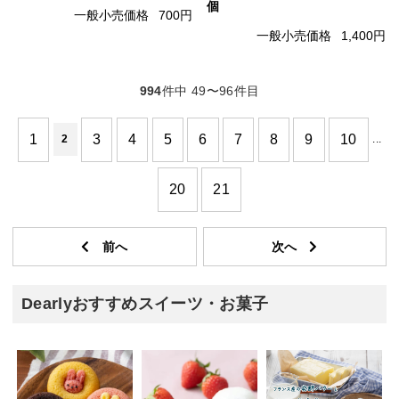
個
一般小売価格
700円
一般小売価格
1,400円
994
件中 49〜96件目
1
3
4
5
6
7
8
9
10
2
...
20
21
Dearlyおすすめスイーツ・お菓子