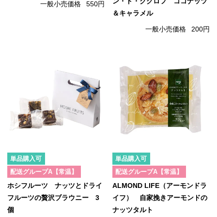
ン・ド・クグロフ ココナッツ
一般小売価格
550円
＆キャラメル
一般小売価格
200円
単品購入可
単品購入可
配送グループA【常温】
配送グループA【常温】
ホシフルーツ ナッツとドライ
ALMOND LIFE（アーモンドラ
フルーツの贅沢ブラウニー 3
イフ） 自家挽きアーモンドの
個
ナッツタルト