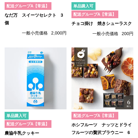
配送グループA【常温】
単品購入可
配送グループA【常温】
なだ万 スイーツセレクト 3
個
チョコ掛け 焼きシューラスク
一般小売価格
2,000円
一般小売価格
200円
単品購入可
配送グループA【常温】
配送グループA【常温】
ホシフルーツ ナッツとドライ
フルーツの贅沢ブラウニー 6
農協牛乳クッキー