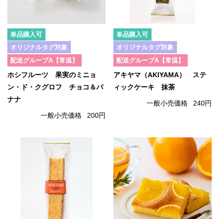
単品購入可
単品購入可
オリジナルタグ対象
オリジナルタグ対象
配送グループA【常温】
配送グループA【常温】
ホシフルーツ 果実のミニョ
アキヤマ（AKIYAMA） ステ
ン・ド・クグロフ チョコ＆バ
ィックケーキ 抹茶
ナナ
一般小売価格
240円
一般小売価格
200円