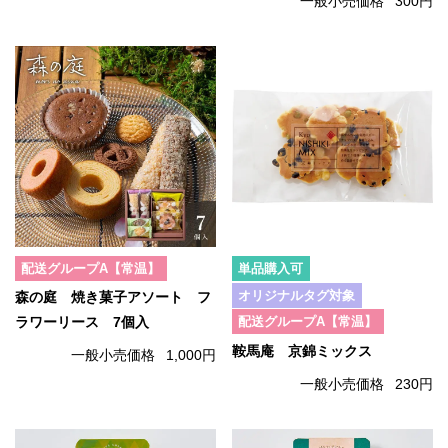
一般小売価格
300円
配送グループA【常温】
単品購入可
オリジナルタグ対象
森の庭 焼き菓子アソート フ
配送グループA【常温】
ラワーリース 7個入
鞍馬庵 京錦ミックス
一般小売価格
1,000円
一般小売価格
230円