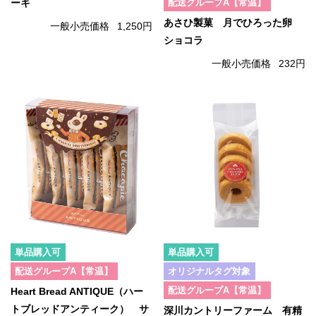
配送グループA【常温】
ーキ
あさひ製菓 月でひろった卵
一般小売価格
1,250円
ショコラ
一般小売価格
232円
単品購入可
単品購入可
配送グループA【常温】
オリジナルタグ対象
配送グループA【常温】
Heart Bread ANTIQUE（ハー
トブレッドアンティーク） サ
深川カントリーファーム 有精