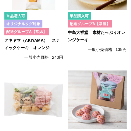
単品購入可
単品購入可
オリジナルタグ対象
配送グループA【常温】
配送グループA【常温】
中島大祥堂 素材たっぷりオレ
ンジケーキ
アキヤマ（AKIYAMA） ステ
ィックケーキ オレンジ
一般小売価格
138円
一般小売価格
240円