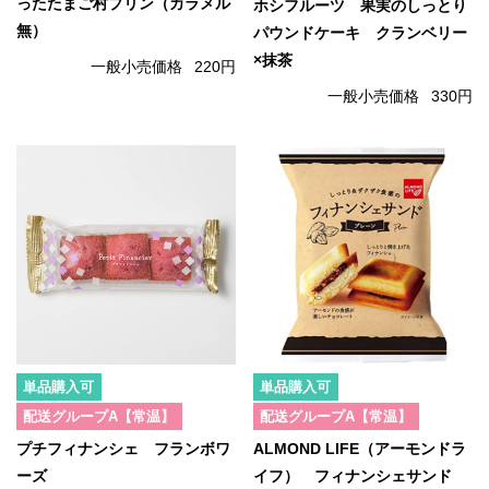
ったたまご村プリン（カラメル
ホシフルーツ 果実のしっとり
無）
パウンドケーキ クランベリー
×抹茶
一般小売価格
220円
一般小売価格
330円
単品購入可
単品購入可
配送グループA【常温】
配送グループA【常温】
プチフィナンシェ フランボワ
ALMOND LIFE（アーモンドラ
ーズ
イフ） フィナンシェサンド