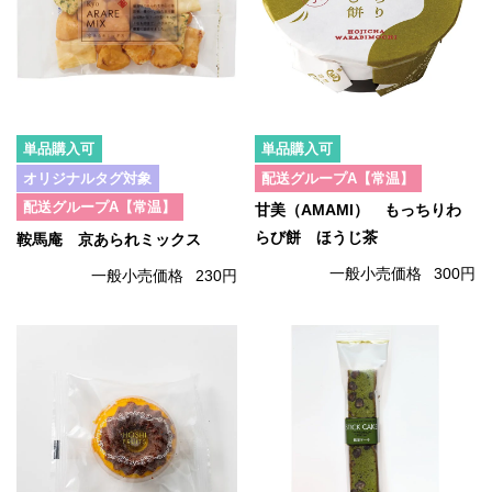
単品購入可
単品購入可
オリジナルタグ対象
配送グループA【常温】
配送グループA【常温】
甘美（AMAMI） もっちりわ
らび餅 ほうじ茶
鞍馬庵 京あられミックス
一般小売価格
300円
一般小売価格
230円