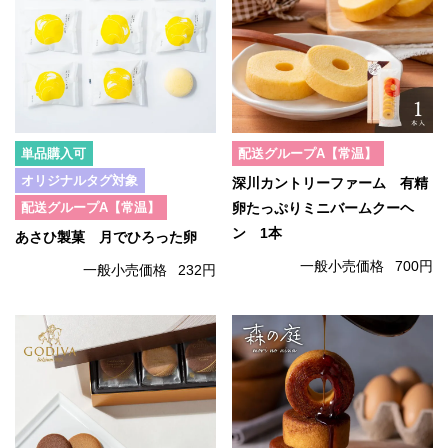
単品購入可
配送グループA【常温】
オリジナルタグ対象
深川カントリーファーム 有精
配送グループA【常温】
卵たっぷりミニバームクーヘ
ン 1本
あさひ製菓 月でひろった卵
一般小売価格
700円
一般小売価格
232円