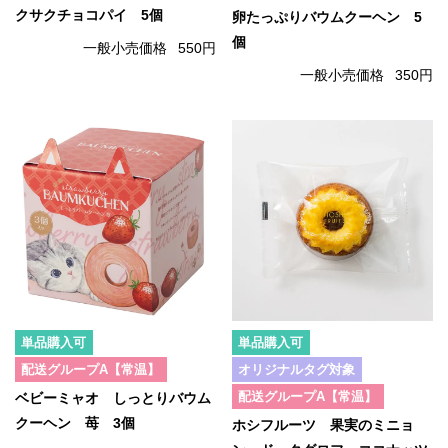
クサクチョコパイ 5個
卵たっぷりバウムクーヘン 5
個
一般小売価格
550円
一般小売価格
350円
単品購入可
単品購入可
配送グループA【常温】
オリジナルタグ対象
配送グループA【常温】
ベビーミャオ しっとりバウム
クーヘン 苺 3個
ホシフルーツ 果実のミニョ