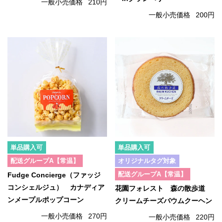
一般小売価格
210円
一般小売価格
200円
単品購入可
単品購入可
配送グループA【常温】
オリジナルタグ対象
配送グループA【常温】
Fudge Concierge（ファッジ
コンシェルジュ） カナディア
花園フォレスト 森の散歩道
ンメープルポップコーン
クリームチーズバウムクーヘン
一般小売価格
270円
一般小売価格
220円