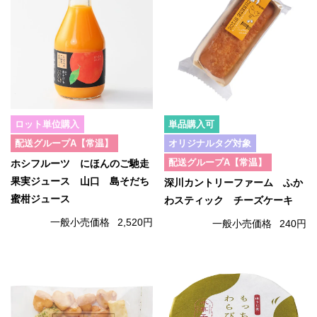
ロット単位購入
単品購入可
配送グループA【常温】
オリジナルタグ対象
配送グループA【常温】
ホシフルーツ にほんのご馳走
果実ジュース 山口 島そだち
深川カントリーファーム ふか
蜜柑ジュース
わスティック チーズケーキ
一般小売価格
2,520円
一般小売価格
240円