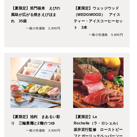
【夏限定】笑門福来 えびの
【夏限定】ウェッジウッド
風味が広がる焼きえびほま
（WEDGWOOD） アイス
れ 35袋
ティー・アイスコーヒーセッ
ト 3本
一般小売価格 2,600円
一般小売価格 3,800円
【夏限定】池利 まあるい彩
【夏限定】La
り 三輪素麺と2種のつゆ
Rochelle（ラ・ロシェル）
坂井宏行監修 ローストビー
一般小売価格 3,600円
フとガーリックペッパーソー