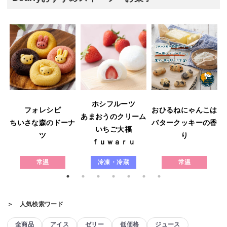
ホシフルーツ
フォレシピ
おひるねにゃんこは
あまおうのクリーム
ウ
ちいさな森のドーナ
バタークッキーの香
いちご大福
ツ
り
ｆｕｗａｒｕ
常温
冷凍・冷蔵
常温
＞ 人気検索ワード
全商品
アイス
ゼリー
低価格
ジュース