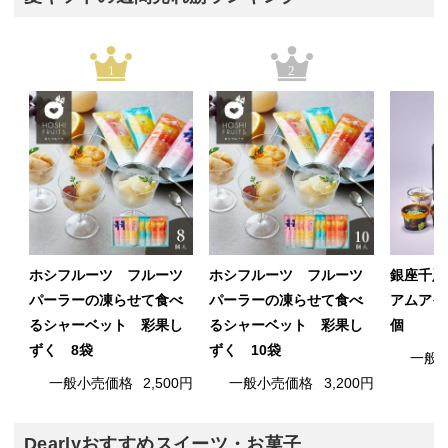
1
2
ホシフルーツ フルーツ
ホシフルーツ フルーツ
銀座千疋
パーラーの凍らせて食べ
パーラーの凍らせて食べ
アムアイ
るシャーベット 彩果し
るシャーベット 彩果し
個
ずく 8袋
ずく 10袋
一般
一般小売価格
2,500円
一般小売価格
3,200円
Dearlyおすすめスイーツ・お菓子