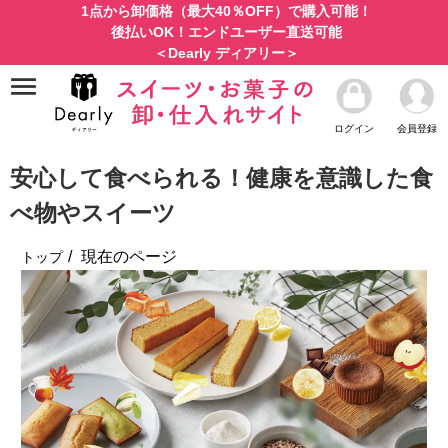
1点から卸価格（最大40％OFF）で購入可能！
後払いOK！エンドユーザー直送可能
＜Dearly ディアリー＞
ログイン
会員登録
安心して食べられる！健康を意識した食
べ物やスイーツ
現在のページ
トップ