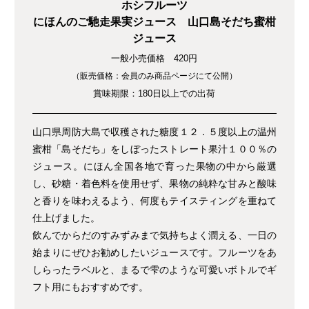
ホシフルーツ
にほんのご馳走果実ジュース 山口島そだち蜜柑
ジュース
一般小売価格 420円
（販売価格：会員のみ商品ページにて公開）
賞味期限：180日以上での出荷
山口県周防大島で収穫された糖度１２．５度以上の温州
蜜柑「島そだち」をしぼったストレート果汁１００％の
ジュース。にほん全国各地で育った果物の中から厳選
し、砂糖・着色料を使用せず、果物の純粋な甘みと酸味
と香りを味わえるよう、何度もテイスティングを重ねて
仕上げました。
飲んでからだのすみずみまで気持ちよく潤える、一日の
始まりにぜひお勧めしたいジュースです。フルーツをあ
しらったラベルと、まるで雫のような可愛いボトルでギ
フト用にもおすすめです。