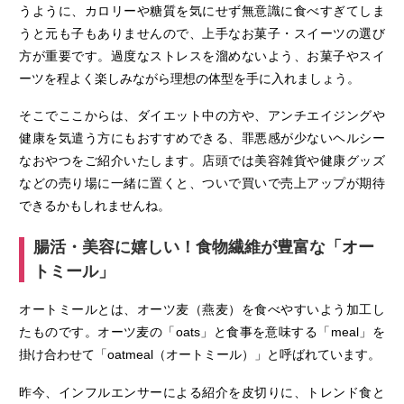
うように、カロリーや糖質を気にせず無意識に食べすぎてしま
うと元も子もありませんので、上手なお菓子・スイーツの選び
方が重要です。過度なストレスを溜めないよう、お菓子やスイ
ーツを程よく楽しみながら理想の体型を手に入れましょう。
そこでここからは、ダイエット中の方や、アンチエイジングや
健康を気遣う方にもおすすめできる、罪悪感が少ないヘルシー
なおやつをご紹介いたします。店頭では美容雑貨や健康グッズ
などの売り場に一緒に置くと、ついで買いで売上アップが期待
できるかもしれませんね。
腸活・美容に嬉しい！食物繊維が豊富な「オー
トミール」
オートミールとは、オーツ麦（燕麦）を食べやすいよう加工し
たものです。オーツ麦の「oats」と食事を意味する「meal」を
掛け合わせて「oatmeal（オートミール）」と呼ばれています。
昨今、インフルエンサーによる紹介を皮切りに、トレンド食と