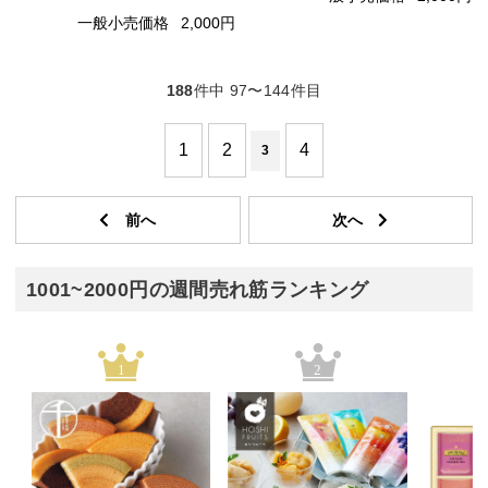
一般小売価格
2,000円
188
件中 97〜144件目
1
2
4
3
1001~2000円の週間売れ筋ランキング
1
2