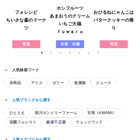
ホシフルーツ
フォレシピ
おひるねにゃんこは
あまおうのクリーム
ウ
ちいさな森のドーナ
バタークッキーの香
いちご大福
ツ
り
ｆｕｗａｒｕ
常温
冷凍・冷蔵
常温
＞ 人気検索ワード
全商品
アイス
ゼリー
低価格
ジュース
＞
人気ブランドから探す
ひととえ
深川カントリーファーム
甘美（AMAMI）
花園フォレスト
銀座千疋屋
ウェッジウッド
＞
人気カテゴリから探す