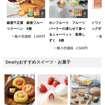
銀座千疋屋 銀座フルー
ホシフルーツ フルーツ
トワイニ
ツクーヘン 8個
パーラーの凍らせて食べ
ッグギフ
るシャーベット 彩果し
一般小売価格
1,650円
一般
ずく 8袋
一般小売価格
2,500円
Dearlyおすすめスイーツ・お菓子