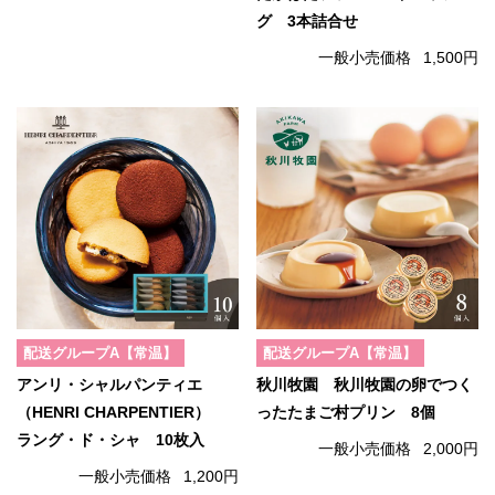
グ 3本詰合せ
一般小売価格
1,500円
配送グループA【常温】
配送グループA【常温】
アンリ・シャルパンティエ
秋川牧園 秋川牧園の卵でつく
（HENRI CHARPENTIER）
ったたまご村プリン 8個
ラング・ド・シャ 10枚入
一般小売価格
2,000円
一般小売価格
1,200円