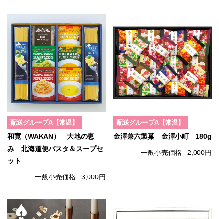
配送グループA【常温】
配送グループA【常温】
和寛（WAKAN） 大地の恵
金澤兼六製菓 金澤小町 180g
み 北海道便パスタ＆スープセ
一般小売価格
2,000円
ット
一般小売価格
3,000円