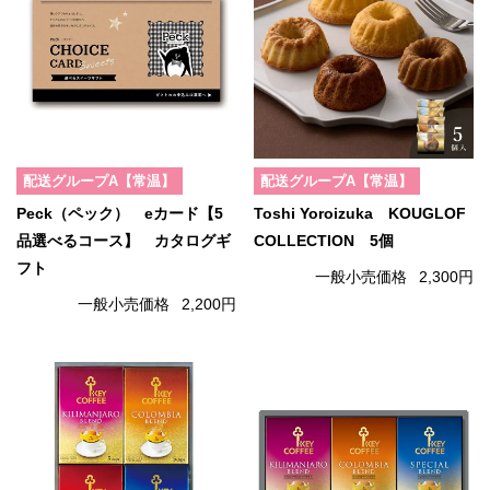
配送グループA【常温】
配送グループA【常温】
Peck（ペック） eカード【5
Toshi Yoroizuka KOUGLOF
品選べるコース】 カタログギ
COLLECTION 5個
フト
一般小売価格
2,300円
一般小売価格
2,200円