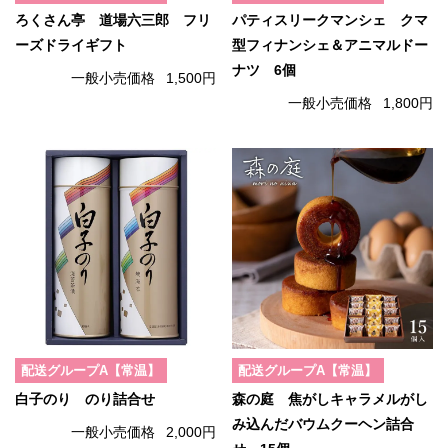
ろくさん亭 道場六三郎 フリ
パティスリークマンシェ クマ
ーズドライギフト
型フィナンシェ＆アニマルドー
ナツ 6個
一般小売価格
1,500円
一般小売価格
1,800円
配送グループA【常温】
配送グループA【常温】
白子のり のり詰合せ
森の庭 焦がしキャラメルがし
み込んだバウムクーヘン詰合
一般小売価格
2,000円