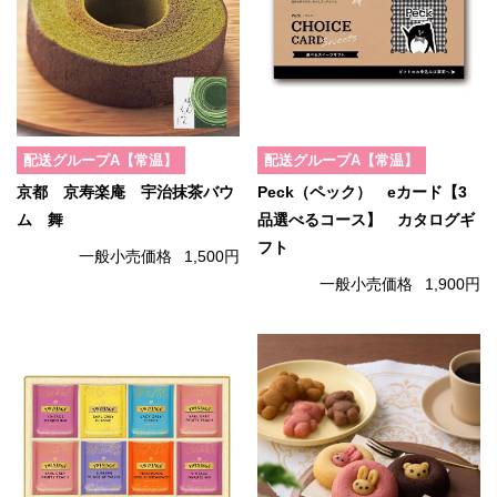
配送グループA【常温】
配送グループA【常温】
京都 京寿楽庵 宇治抹茶バウ
Peck（ペック） eカード【3
ム 舞
品選べるコース】 カタログギ
フト
一般小売価格
1,500円
一般小売価格
1,900円